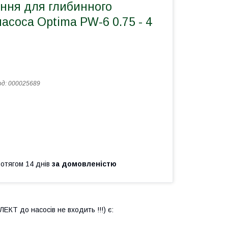
ання для глибинного
асоса Optima PW-6 0.75 - 4
од:
000025689
ротягом 14 днів
за домовленістю
КТ до насосів не входить !!!) є: