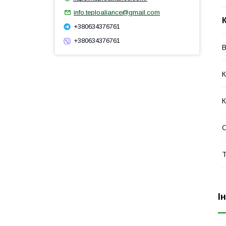
info.teploaliance@gmail.com
+380634376761
+380634376761
В
К
К
О
Т
І