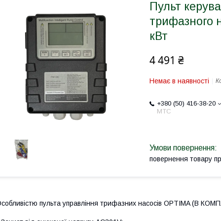
Пульт керув
трифазного н
кВт
4 491 ₴
Немає в наявності
К
+380 (50) 416-38-20
МТС
повернення товару п
собливістю пульта управління трифазних насосів OPTIMA (В КОМПЛЕ