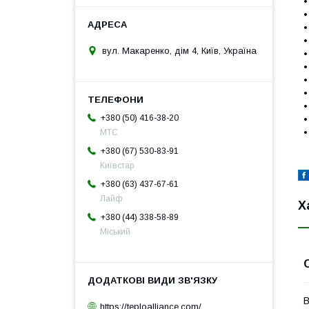
•
•
•
•
вул. Макаренко, дім 4, Київ, Україна
•
•
•
•
•
+380 (50) 416-38-20
•
•
МТС
+380 (67) 530-83-91
Київстар
+380 (63) 437-67-61
Лайф
Х
+380 (44) 338-58-89
Міський
В
https://teploalliance.com/