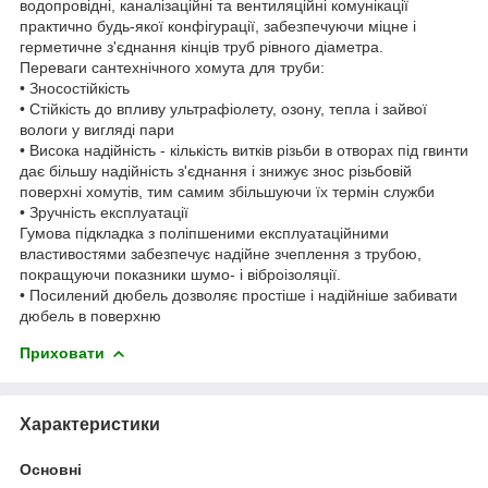
водопровідні, каналізаційні та вентиляційні комунікації
практично будь-якої конфігурації, забезпечуючи міцне і
герметичне з'єднання кінців труб рівного діаметра.
Переваги сантехнічного хомута для труби:
• Зносостійкість
• Стійкість до впливу ультрафіолету, озону, тепла і зайвої
вологи у вигляді пари
• Висока надійність - кількість витків різьби в отворах під гвинти
дає більшу надійність з'єднання і знижує знос різьбовій
поверхні хомутів, тим самим збільшуючи їх термін служби
• Зручність експлуатації
Гумова підкладка з поліпшеними експлуатаційними
властивостями забезпечує надійне зчеплення з трубою,
покращуючи показники шумо- і віброізоляції.
• Посилений дюбель дозволяє простіше і надійніше забивати
дюбель в поверхню
Приховати
Характеристики
Основні