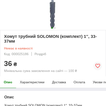
Хомут трубний SOLOMON (комплект) 1″, 33-
37мм
Немає в наявності
Код: 000025186
Роздріб
36
₴
Мінімальна сума замовлення на сайті — 100 ₴
Опис
Характеристики
Доставка
Оплата
Умови п
Опис
Хомут трубний SOLOMON (комплект) 1″, 33-37мм