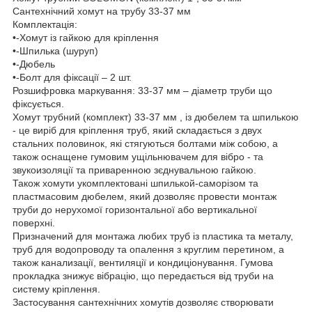
Сантехнічний хомут на трубу 33-37 мм
Комплектація:
•-Хомут із гайкою для кріплення
•-Шпилька (шуруп)
•-Дюбель
•-Болт для фіксації – 2 шт.
Розшифровка маркування: 33-37 мм – діаметр труби що
фіксується.
Хомут трубний (комплект) 33-37 мм , із дюбелем та шпилькою
- це виріб для кріплення труб, який складається з двух
стальних половинок, які стягуються болтами між собою, а
також оснащене гумовим ущільнювачем для вібро - та
звукоизоляції та приваренною зєднувальною гайкою.
Також хомути укомплектовані шпилькой-саморізом та
пластмасовим дюбелем, який дозволяє провести монтаж
труби до нерухомої горизонтальної або вертикальної
поверхні.
Призначений для монтажа любих труб із пластика та металу,
труб для водопроводу та опалення з круглим перетином, а
також канализації, вентиляції и кондиціонування. Гумова
прокладка знижує вібрацію, що передається від труби на
систему кріплення.
Застосування сантехнічних хомутів дозволяє створювати