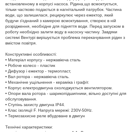
встановленому в корпусі насоса. Рідина,що всмоктується,
тільки частково подається в нагнітальний патрубок. Частина
води, що залишилася, рециркулює через ежектор, який
будучи з'єднаний з камерою всмоктування, створює в ній
розрідження, необхідне для підняття води. Перед запуском в
роботу необхідно залити воду в насосну частину. Завдяки
системі Вентурі вирішується проблема перекачування рідин з
вмістом повітря.
Конструктивні особливості:
• Матеріал корпусу - нержавіюча сталь
• Робоче колесо - пластик
• Дифузор і ежектор - термопласт,
• Вал ротора - нержавіюча сталь.
• Механічне ущільнення - кераміка і графіт.
• Корпус електродвигуна охолоджується вентилятором.
• Опори вала ротора - шарикопідшипники, вільно доступні для
обслуговування.
• Ступінь захисту двигуна IP44.
• Клас ізоляції F. Напруга мережі: 230V-50Hz.
• Термозахисне реле вбудоване в двигун
Технічні характеристики: