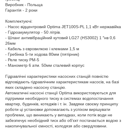
Виробник - Польща
Гарантія - 2 роки
Комплектуючі:
- Насос відцентровий Optima JET100S-PL 1,1 кВт нержавійка
- Гідроакумулятор - 50 літрів.
- Шланг антивібраційний кутовий LG27 (HS3002) 1 ″нв 0,6
26мм
- Кабель з євровилкою і клемами 1,5 м
- Гребінка 5-ти ходова 80мм (пятірник)
- Реле тиску PM-5
- Манометр 6 атм. 50мм сталевий корпус
Гідравлічні характеристики насосних станцій повністю
відповідають гідравлічним характеристикам насосів, на базі
яких складено насосну станцію.
Автоматичні насосні станції Optima використовуються для
підтримки необхідного тиску в системах водопостачання
квартир, будинків, котеджів і т. ін. Завдяки своєму принципу
роботи ці установки допомагають з успіхом вирішувати
проблеми, що виникають у випадках, коли потік води не
забезпечує необхідний тиск або об'єкт постачається водою з
накопичувальної ємності, колодязя або свердловини.