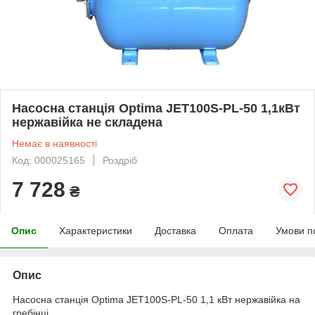
Насосна станція Optima JET100S-PL-50 1,1кВт
нержавійка не складена
Немає в наявності
Код: 000025165
Роздріб
7 728
₴
Опис
Характеристики
Доставка
Оплата
Умови п
Опис
Насосна станція Optima JET100S-PL-50 1,1 кВт нержавійка на
гребінці