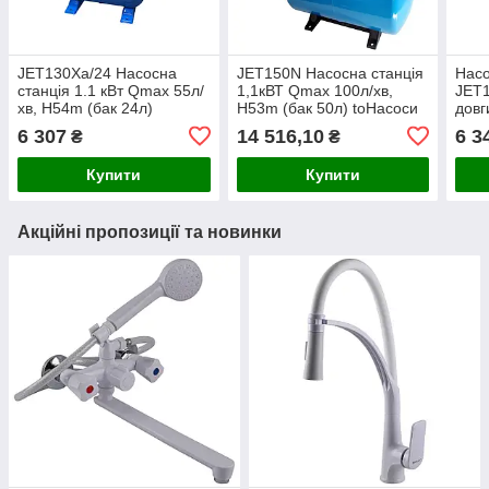
JET130Ха/24 Насосна
JET150N Насосна станція
Насо
станція 1.1 кВт Qmax 55л/
1,1кВТ Qmax 100л/хв,
JET1
хв, H54m (бак 24л)
H53m (бак 50л) toНасоси
довг
toНасоси
6 307
14 516,10
6 3
₴
₴
Купити
Купити
Акційні пропозиції та новинки