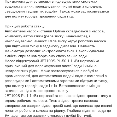
Призначена для установки в індивідуальних системах
водопостачання, перекачування чистої води з колодязів,
свердловин і відкритих водойм. Також може застосовуватися
для поливу городів, зрошення садів і т.д.
Принцип роботи станції:
Автоматичні насосні станції Optima складаються з насоса,
комплекту автоматики (реле тиску і манометра), і
накопичувальної ємності.Реле тиску керує роботою насоса
для підтримки тиску в заданому діапазоні. Наявність
манометра дозволяє контролювати тиск. Накопичувальна
ємність сприяє комфортному споживанню води.
Насос відцентровий JET100S-PL-50 1,1 кВт нержавійка
призначений для перекачування чистої води і хімічно
неагресивних рідин. Може застосовуватися в побуті та
промисловості, для автоматичної подачі води в комплексі з
резервуарами і автоматичними агрегатами підтримки тиску,
для поливу городів, садів і т. ін. Встановлювати в місцях,
захищених від атмосферного впливу.
JET100S-PL 1,1 кВт нержавійка це насос відцентрового типу з
одним робочим колесом. Тиск в відцентрових насосах
створюється завдяки відцентровій силі, що виникає при впливі
лопаток робочого колеса на рідину. Глибина підняття води до
9м, досягається завдяки ежектору (трубці Вентурі),