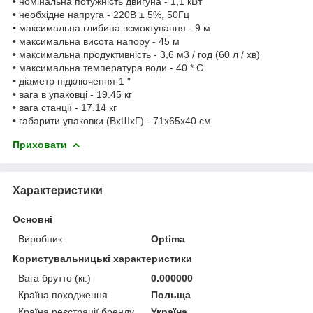
• номінальна потужність двигуна - 1,1 кВт
• необхідне напруга - 220В ± 5%, 50Гц
• максимальна глибина всмоктування - 9 м
• максимальна висота напору - 45 м
• максимальна продуктивність - 3,6 м3 / год (60 л / хв)
• максимальна температура води - 40 * С
• діаметр підключення-1 ″
• вага в упаковці - 19.45 кг
• вага станції - 17.14 кг
• габарити упаковки (ВхШхГ) - 71х65х40 см
Приховати
Характеристики
Основні
Виробник
Optima
Користувальницькі характеристики
Вага брутто (кг.)
0.000000
Країна походження
Польща
Країна реєстрації бренду
Україна