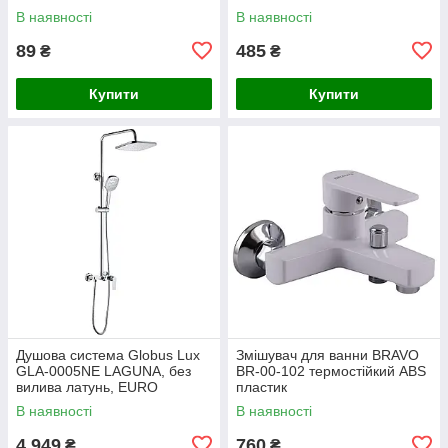
В наявності
В наявності
89
485
₴
₴
Купити
Купити
Душова система Globus Lux
Змішувач для ванни BRAVO
GLA-0005NE LAGUNA, без
BR-00-102 термостійкий ABS
вилива латунь, EURO
пластик
В наявності
В наявності
4 949
760
₴
₴