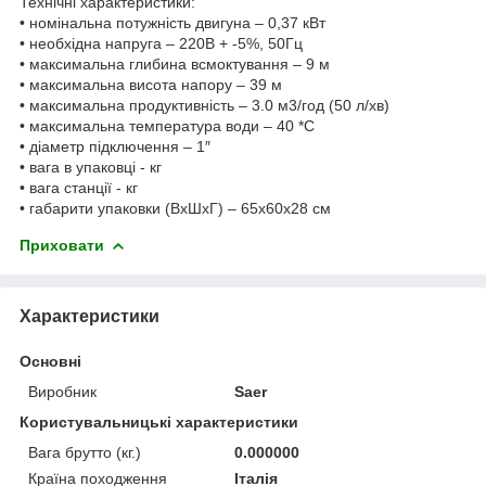
Технічні характеристики:
• номінальна потужність двигуна – 0,37 кВт
• необхідна напруга – 220В + -5%, 50Гц
• максимальна глибина всмоктування – 9 м
• максимальна висота напору – 39 м
• максимальна продуктивність – 3.0 м3/год (50 л/хв)
• максимальна температура води – 40 *С
• діаметр підключення – 1″
• вага в упаковці - кг
• вага станції - кг
• габарити упаковки (ВхШхГ) – 65x60x28 см
Приховати
Характеристики
Основні
Виробник
Saer
Користувальницькі характеристики
Вага брутто (кг.)
0.000000
Країна походження
Італія