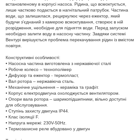
встановленому в корпусі насоса. Рідина, що всмоктується,
лише частково подається в нагнітальний патрубок. Частина
води, що залишилася, рециркулює через ежектор, який
будучи з'єднаний з камерою всмоктування, створює в ній
розрідження, необхідне для підняття води. Перед запуском
необхідно залити воду в насосну частину. Завдяки системі
Вентурі вирішується проблема перекачування рідин із вмістом
повітря.
Конструктивні особливості:
• Насосна частина виготовлена з нержавіючої сталі
• Робоче колесо – технополімер
• Дифузор та ежектор - термопласт,
• Вал ротора – нержавіюча сталь.
• Механічне ущільнення – кераміка та графіт.
• Корпус електродвигуна охолоджується вентилятором.
• Опори вала ротора – шарикопідшипники, вільно доступні
для обслуговування.
• Ступінь захисту двигуна IP44.
• Клас ізоляції F.
• Напруга мережі: 230V-50Hz.
• Термозахисне реле вбудовано у двигун