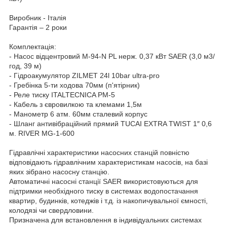
Виробник - Італія
Гарантія – 2 роки
Комплектація:
- Насос відцентровий M-94-N PL нерж. 0,37 кВт SAER (3,0 м3/
год, 39 м)
- Гідроакумулятор ZILMET 24l 10bar ultra-pro
- Гребінка 5-ти ходова 70мм (п'ятірник)
- Реле тиску ITALTECNICA PM-5
- Кабель з євровилкою та клемами 1,5м
- Манометр 6 атм. 60мм сталевий корпус
- Шланг антивібраційний прямий TUCAI EXTRA TWIST 1″ 0,6
м. RIVER MG-1-600
Гідравлічні характеристики насосних станцій повністю
відповідають гідравлічним характеристикам насосів, на базі
яких зібрано насосну станцію.
Автоматичні насосні станції SAER використовуються для
підтримки необхідного тиску в системах водопостачання
квартир, будинків, котеджів і т.д. із накопичувальної ємності,
колодязі чи свердловини.
Призначена для встановлення в індивідуальних системах