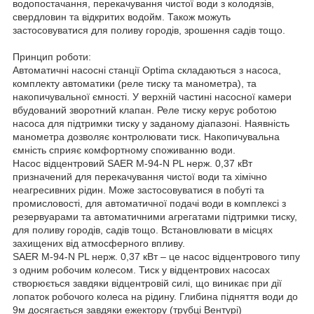
водопостачання, перекачування чистої води з колодязів,
свердловин та відкритих водойм. Також можуть
застосовуватися для поливу городів, зрошення садів тощо.
Принцип роботи:
Автоматичні насосні станції Optima складаються з насоса,
комплекту автоматики (реле тиску та манометра), та
накопичувальної ємності. У верхній частині насосної камери
вбудований зворотний клапан. Реле тиску керує роботою
насоса для підтримки тиску у заданому діапазоні. Наявність
манометра дозволяє контролювати тиск. Накопичувальна
ємність сприяє комфортному споживанню води.
Насос відцентровий SAER M-94-N PL нерж. 0,37 кВт
призначений для перекачування чистої води та хімічно
неагресивних рідин. Може застосовуватися в побуті та
промисловості, для автоматичної подачі води в комплексі з
резервуарами та автоматичними агрегатами підтримки тиску,
для поливу городів, садів тощо. Встановлювати в місцях
захищених від атмосферного впливу.
SAER M-94-N PL нерж. 0,37 кВт – це насос відцентрового типу
з одним робочим колесом. Тиск у відцентрових насосах
створюється завдяки відцентровій силі, що виникає при дії
лопаток робочого колеса на рідину. Глибина підняття води до
9м досягається завдяки ежектору (трубці Вентурі)