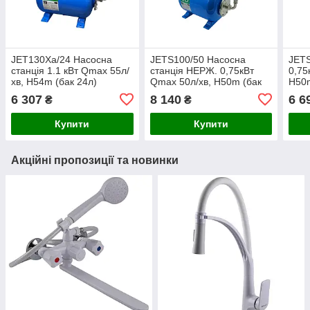
JET130Ха/24 Насосна
JETS100/50 Насосна
JETS
станція 1.1 кВт Qmax 55л/
станція НЕРЖ. 0,75кВт
0,75
хв, H54m (бак 24л)
Qmax 50л/хв, H50m (бак
H50m
toНасоси
50л) toНасоси
6 307
8 140
6 6
₴
₴
Купити
Купити
Акційні пропозиції та новинки