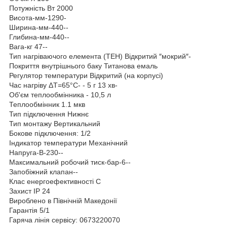
Потужність Вт 2000
Висота-мм-1290-
Ширина-мм-440--
Глибина-мм-440--
Вага-кг 47--
Тип нагріваючого елемента (ТЕН) Відкритий ″мокрий″-
Покриття внутрішнього баку Титанова емаль
Регулятор температури Відкритий (на корпусі)
Час нагріву ΔТ=65°С- - 5 г 13 хв-
Об'єм теплообмінника - 10,5 л
Теплообмінник 1.1 мкв
Тип підключення Нижнє
Тип монтажу Вертикальний
Бокове підключення: 1/2
Індикатор температури Механічний
Напруга-В-230--
Максимальний робочий тиск-бар-6--
Запобіжний клапан--
Клас енергоефективності С
Захист IP 24
Вироблено в Північній Македонії
Гарантія 5/1
Гаряча лінія сервісу: 0673220070