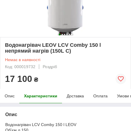
Водонагрівач LEOV LCV Comby 150 l
непрямий нагрів (150L C)
Немає в наявності
Код: 000019732
Роздріб
17 100
₴
Опис
Характеристики
Доставка
Оплата
Умови 
Опис
Водонагрівач LCV Comby 150 l LEOV
Об'єм л 150