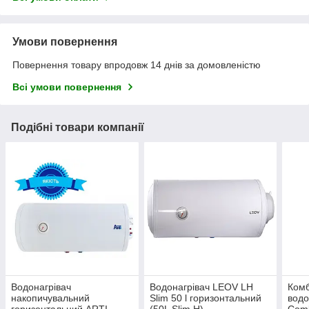
Умови повернення
Повернення товару впродовж 14 днів за домовленістю
Всі умови повернення
Подібні товари компанії
Водонагрівач
Водонагрівач LEOV LH
Комб
накопичувальний
Slim 50 l горизонтальний
водо
горизонтальний ARTI
(50L Slim H)
Comb