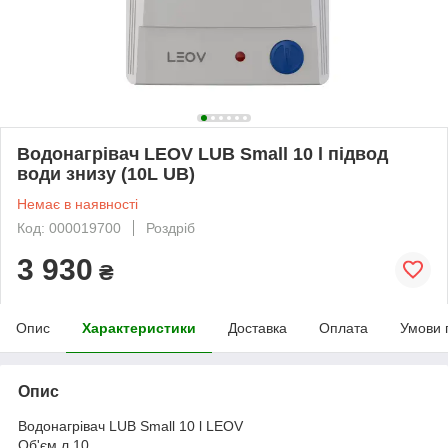
Водонагрівач LEOV LUB Small 10 l підвод
води знизу (10L UB)
Немає в наявності
Код: 000019700
Роздріб
3 930
₴
Опис
Характеристики
Доставка
Оплата
Умови 
Опис
Водонагрівач LUB Small 10 l LEOV
Об'єм л 10