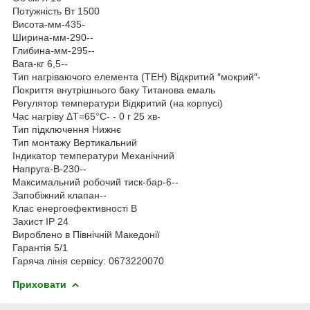
Потужність Вт 1500
Висота-мм-435-
Ширина-мм-290--
Глибина-мм-295--
Вага-кг 6,5--
Тип нагріваючого елемента (ТЕН) Відкритий ″мокрий″-
Покриття внутрішнього баку Титанова емаль
Регулятор температури Відкритий (на корпусі)
Час нагріву ΔТ=65°С- - 0 г 25 хв-
Тип підключення Нижнє
Тип монтажу Вертикальний
Індикатор температури Механічний
Напруга-В-230--
Максимальний робочий тиск-бар-6--
Запобіжний клапан--
Клас енергоефективності В
Захист IP 24
Вироблено в Північній Македонії
Гарантія 5/1
Гаряча лінія сервісу: 0673220070
Приховати