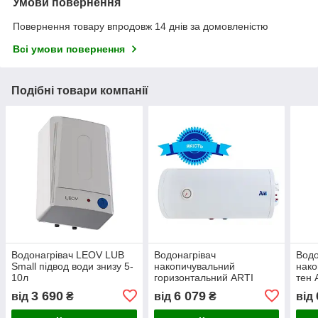
Умови повернення
Повернення товару впродовж 14 днів за домовленістю
Всі умови повернення
Подібні товари компанії
Водонагрівач LEOV LUB
Водонагрівач
Водо
Small підвод води знизу 5-
накопичувальний
нако
10л
горизонтальний ARTI
тен 
WHH L/1 50-150л
50-1
3 690
6 079
від
₴
від
₴
від