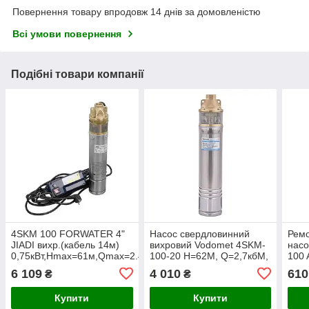
Повернення товару впродовж 14 днів за домовленістю
Всі умови повернення
Подібні товари компанії
4SKM 100 FORWATER 4"
Насос свердловинний
Ремо
JIADI вихр.(кабель 14м)
вихровий Vodomet 4SKM-
насо
0,75кВт,Нmax=61м,Qmax=2.4м3/
100-20 Н=62М, Q=2,7кбМ,
100 
год+пульт {1}
P=0,75кВт, вбуд.
6 109
4 010
610
₴
₴
конденс.20м каб.(VO4301)
Купити
Купити