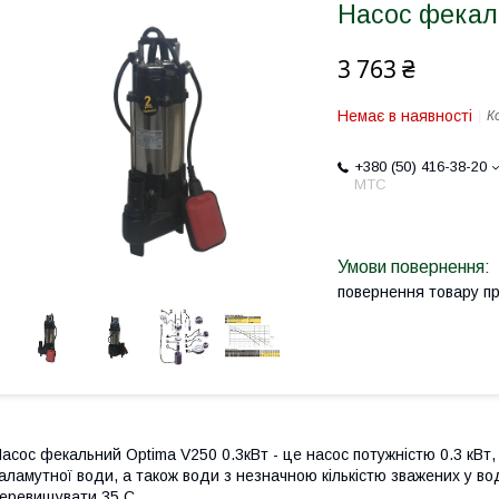
Насос фекал
3 763 ₴
Немає в наявності
К
+380 (50) 416-38-20
МТС
повернення товару п
асос фекальний Optima V250 0.3кВт - це насос потужністю 0.3 кВт,
аламутної води, а також води з незначною кількістю зважених у во
еревищувати 35 С.