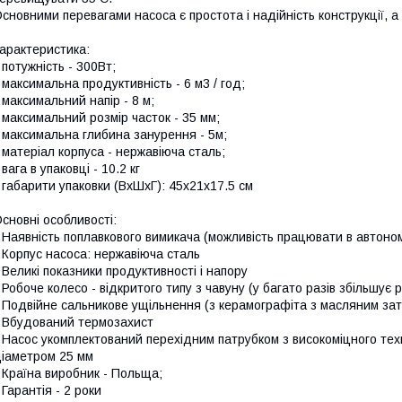
сновними перевагами насоса є простота і надійність конструкції, 
арактеристика:
 потужність - 300Вт;
 максимальна продуктивність - 6 м3 / год;
 максимальний напір - 8 м;
 максимальний розмір часток - 35 мм;
 максимальна глибина занурення - 5м;
 матеріал корпуса - нержавіюча сталь;
 вага в упаковці - 10.2 кг
 габарити упаковки (ВхШхГ): 45х21х17.5 см
сновні особливості:
 Наявність поплавкового вимикача (можливість працювати в автоно
 Корпус насоса: нержавіюча сталь
 Великі показники продуктивності і напору
 Робоче колесо - відкритого типу з чавуну (у багато разів збільшує 
 Подвійне сальникове ущільнення (з керамографіта з масляним за
 Вбудований термозахист
 Насос укомплектований перехідним патрубком з високоміцного те
іаметром 25 мм
 Країна виробник - Польща;
 Гарантія - 2 роки