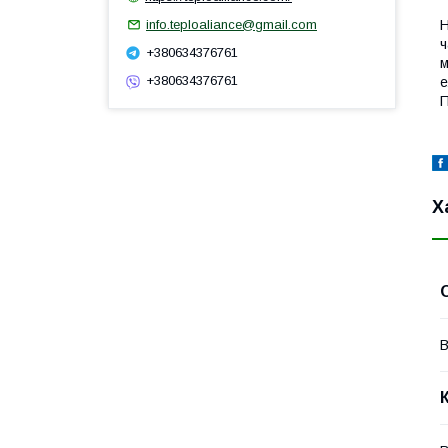
info.teploaliance@gmail.com
Н
ч
+380634376761
м
+380634376761
е
П
Х
В