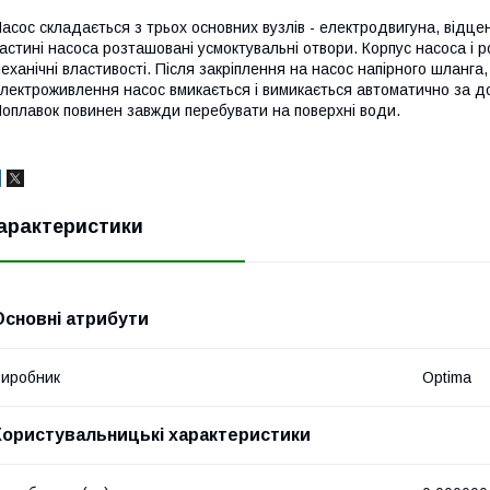
асос складається з трьох основних вузлів - електродвигуна, відце
астині насоса розташовані усмоктувальні отвори. Корпус насоса і р
еханічні властивості. Після закріплення на насос напірного шланга
лектроживлення насос вмикається і вимикається автоматично за д
оплавок повинен завжди перебувати на поверхні води.
арактеристики
Основні атрибути
иробник
Optima
Користувальницькі характеристики