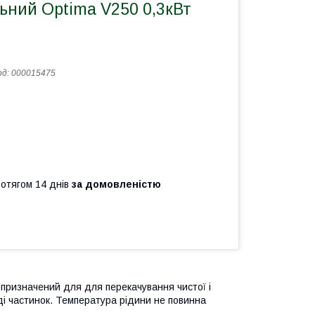
ьний Optima V250 0,3кВт
од:
000015475
ротягом 14 днів
за домовленістю
 призначений для для перекачування чистої і
ді частинок. Температура рідини не повинна