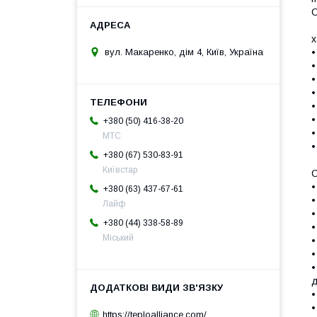
О
х
вул. Макаренко, дім 4, Київ, Україна
•
•
•
•
•
•
+380 (50) 416-38-20
•
МТС
•
+380 (67) 530-83-91
Київстар
О
•
+380 (63) 437-67-61
•
Лайф
•
+380 (44) 338-58-89
•
Міський
•
•
•
д
•
•
https://teploalliance.com/