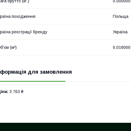
ага брутто (кг.)
0.000000
раїна походження
Польща
раїна реєстрації бренду
Україна
б'єм (м³)
0.018000
нформація для замовлення
іна:
3 763 ₴