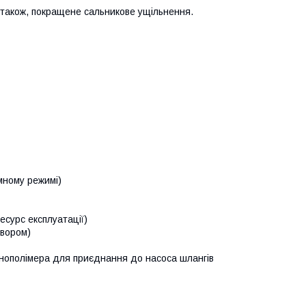
а також, покращене сальникове ущільнення.
мному режимі)
ресурс експлуатації)
твором)
хнополімера для приєднання до насоса шлангів