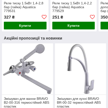
Реле тиску 1.5кВт 1,4-2,8
Реле тиску 1.5кВт 1,4-2,2
Реле
бар (гайка) Aquatica
бар (гайка) Aquatica
допо
779531
779529
бар 
779
327
251
350
₴
₴
Купити
Купити
Акційні пропозиції та новинки
Змішувач для ванни BRAVO
Змішувач для кухні BRAVO
B2-00-316 термостійкий ABS
BR-00-32 термостійкий ABS
пластик
пластик