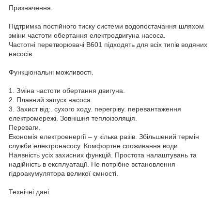
Призначення.
Підтримка постійного тиску системи водопостачання шляхом
зміни частоти обертання електродвигуна насоса.
Частотні перетворювачі B601 підходять для всіх типів водяних
насосів.
Функціональні можливості.
1. Зміна частоти обертання двигуна.
2. Плавний запуск насоса.
3. Захист від:. сухого ходу. перегріву. перевантаження
електромережі. Зовнішня теплоізоляція.
Переваги.
Економія електроенергії – у кілька разів. Збільшений термін
служби електронасосу. Комфортне споживання води.
Наявність усіх захисних функцій. Простота налаштувань та
надійність в експлуатації. Не потрібне встановлення
гідроакумулятора великої ємності.
Технічні дані.