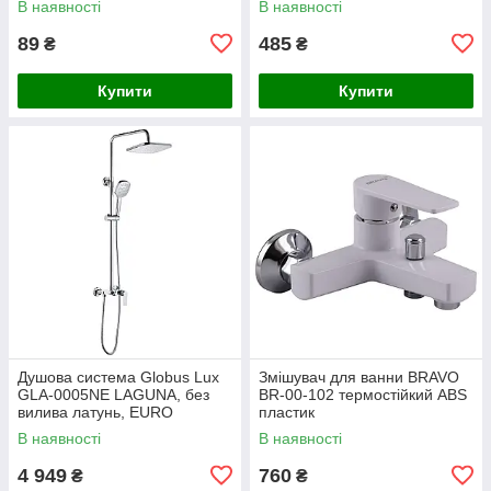
В наявності
В наявності
89
485
₴
₴
Купити
Купити
Душова система Globus Lux
Змішувач для ванни BRAVO
GLA-0005NE LAGUNA, без
BR-00-102 термостійкий ABS
вилива латунь, EURO
пластик
В наявності
В наявності
4 949
760
₴
₴