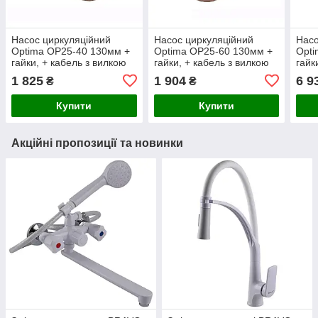
Насос циркуляційний
Насос циркуляційний
Насо
Optima OP25-40 130мм +
Optima OP25-60 130мм +
Opti
гайки, + кабель з вилкою
гайки, + кабель з вилкою
гайк
1 825
1 904
6 9
₴
₴
Купити
Купити
Акційні пропозиції та новинки