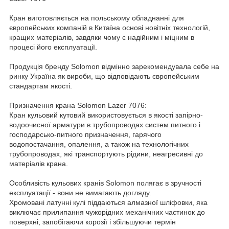
Кран виготовляється на польському обладнанні для
європейських компаній в Китаїна основі новітніх технологій,
кращих матеріалів, завдяки чому є надійним і міцним в
процесі його експлуатації.
Продукція бренду Solomon відмінно зарекомендувала себе на
ринку Україна як вироби, що відповідають європейським
стандартам якості.
Призначення крана Solomon Lazer 7076:
Кран кульовий кутовий використовується в якості запірно-
водоочисної арматури в трубопроводах систем питного і
господарсько-питного призначення, гарячого
водопостачання, опалення, а також на технологічних
трубопроводах, які транспортують рідини, неагресивні до
матеріалів крана.
Особливість кульових кранів Solomon полягає в зручності
експлуатації - вони не вимагають догляду.
Хромовані латунні кулі піддаються алмазної шліфовки, яка
виключає прилипання чужорідних механічних частинок до
поверхні, запобігаючи корозії і збільшуючи термін