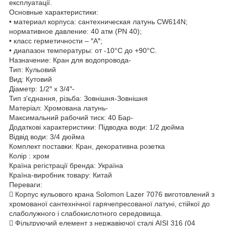
експлуатації.
Основные характеристики:
• материал корпуса: сантехническая латунь CW614N;
нормативное давление: 40 атм (РN 40);
• класс герметичности – ″А″;
• диапазон температуры: от -10°C до +90°C.
Назначение: Кран для водопровода-
Тип: Кульовий
Вид: Кутовий
Діаметр: 1/2″ x 3/4″-
Тип з'єднання, різьба: Зовнішня-Зовнішня
Матеріал: Хромована латунь-
Максимальний рабочий тиск: 40 Бар-
Додаткові характеристики: Підводка води: 1/2 дюйма
Відвід води: 3/4 дюйма
Комплект поставки: Кран, декоративна розетка
Колір : хром
Країна регістрації бренда: Україна
Країна-виробник товару: Китай
Переваги:
 Корпус кульового крана Solomon Lazer 7076 виготовлений з
хромованої сантехнічної гарячепресованої латуні, стійкої до
слаболужного і слабокислотного середовища.
 Фільтруючий елемент з нержавіючої сталі AISI 316 (04