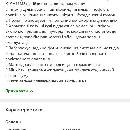
X19H11M3), стійкий до залишковим хлору.
 Тягач ущільнювальні антифрикційні кільця - тефлон;
подвійне ущільнення штока - нітрит - бутадієновий каучук.
 Незначне зношування при активних амортизаційних діях.
 Хромовані латунні кулі піддаються алмазної шліфовки,
виключає прилипання чужорідних механічних частинок до
поверхні, запобігаючи корозії і збільшуючи термін
експлуатації.
 Забезпечує надійне функціонування системи різних видів
водопостачання і на подачі і зворотній лінії водяного
радіаторного опалення.
 Малі гідравлічні втрати, підвищена герметичність.
 Міцність і тривала експлуатаційна придатність, низький
рівень шуму.
 Оптимальне співвідношення якість - ціна
Приховати
Характеристики
Основні
Виробник
Solomon