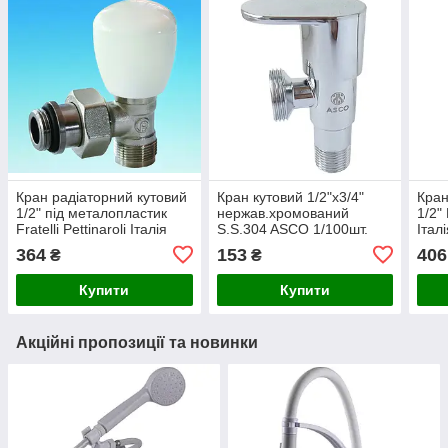
Кран радіаторний кутовий
Кран кутовий 1/2"х3/4"
Кран
1/2" під металопластик
нержав.хромований
1/2" 
Fratelli Pettinaroli Італія
S.S.304 ASCO 1/100шт.
Італ
364
153
406
₴
₴
Купити
Купити
Акційні пропозиції та новинки