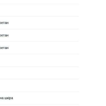
уретан
уретан
уретан
на шкіра