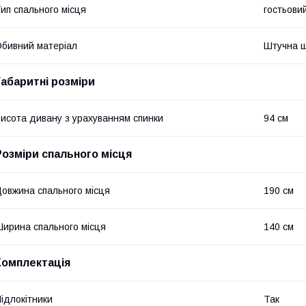
ип спального місця
гостьови
бивний матеріал
Штучна ш
Габаритні розміри
исота дивану з урахуванням спинки
94 см
Розміри спального місця
овжина спального місця
190 см
ирина спального місця
140 см
Комплектація
ідлокітники
Так