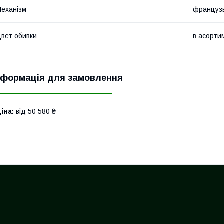
еханізм
французь
вет обивки
в асорти
нформація для замовлення
іна:
від 50 580 ₴