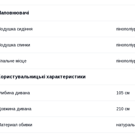
Наповнювачі
одушка сидіння
пінополі
одушка спинки
пінополі
пальне місце
пінополі
Користувальницькі характеристики
либина дивана
105 см
овжина дивана
210 см
атериал обивки
натураль