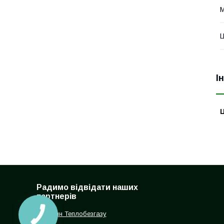
М
Ц
І
Ц
Радимо відвідати наших
партнерів
Магазин Теплобезгазу