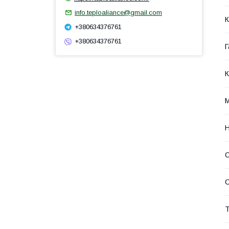
info.teploaliance@gmail.com
К
+380634376761
+380634376761
Г
К
М
Н
С
Т