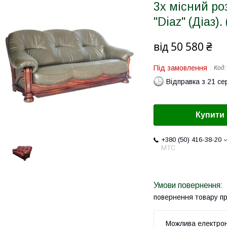
3х місний р
"Diaz" (Діаз).
від
50 580 ₴
Під замовлення
Код
Відправка з 21 се
Купити
+380 (50) 416-38-20
МТС
повернення товару п