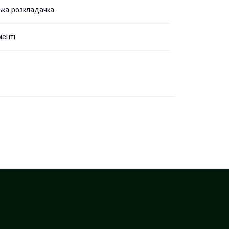
ка розкладачка
менті