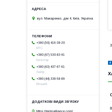
вул. Макаренко, дім 4, Київ, Україна
+380 (50) 416-38-20
3
МТС
+380 (67) 530-83-91
Київстар
+380 (63) 437-67-61
Лайф
Х
+380 (44) 338-58-89
Міський
В
https://teploalliance.com/