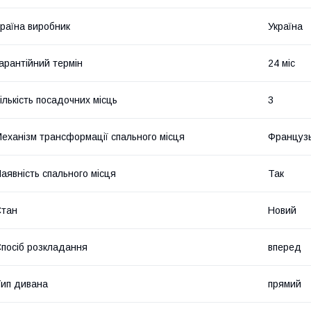
раїна виробник
Україна
арантійний термін
24 міс
ількість посадочних місць
3
еханізм трансформації спального місця
Французь
аявність спального місця
Так
Стан
Новий
посіб розкладання
вперед
ип дивана
прямий