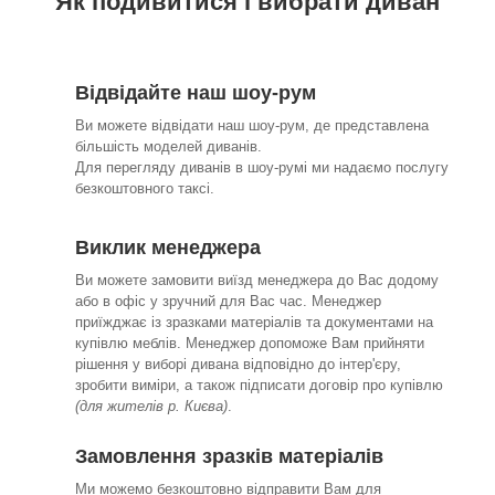
Як подивитися і вибрати диван
Відвідайте наш шоу-рум
Ви можете відвідати наш шоу-рум, де представлена
більшість моделей диванів.
Для перегляду диванів в шоу-румі ми надаємо послугу
безкоштовного таксі.
Виклик менеджера
Ви можете замовити виїзд менеджера до Вас додому
або в офіс у зручний для Вас час. Менеджер
приїжджає із зразками матеріалів та документами на
купівлю меблів. Менеджер допоможе Вам прийняти
рішення у виборі дивана відповідно до інтер'єру,
зробити виміри, а також підписати договір про купівлю
(для жителів р. Києва)
.
Замовлення зразків матеріалів
Ми можемо безкоштовно відправити Вам для