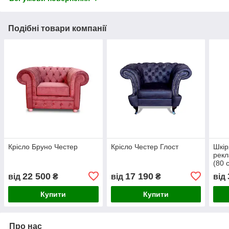
Подібні товари компанії
Крісло Бруно Честер
Крісло Честер Глост
Шкір
рек
(80 
22 500
17 190
від
₴
від
₴
від
Купити
Купити
Про нас