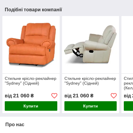
Подібні товари компанії
Стильне крісло-реклайнер
Стильне крісло-реклайнер
Стил
"Sydney" (Сідней)
"Sydney" (Сідней)
рекл
(Кел
21 060
21 060
від
₴
від
₴
від
Купити
Купити
Про нас