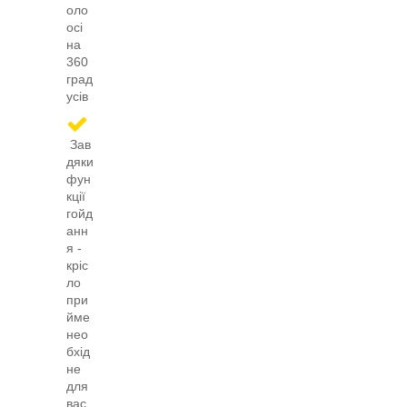
оло
осі
на
360
град
усів
Зав
дяки
фун
кції
гойд
анн
я -
кріс
ло
при
йме
нео
бхід
не
для
вас