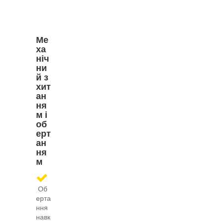
Ме
ха
ніч
ни
й з
хит
ан
ня
м і
об
ерт
ан
ня
м
Об
ерта
ння
навк