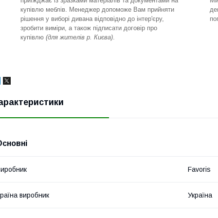
приїжджає із зразками матеріалів та документами на
Ми
купівлю меблів. Менеджер допоможе Вам прийняти
де
рішення у виборі дивана відповідно до інтер'єру,
по
зробити виміри, а також підписати договір про
купівлю
(для жителів р. Києва)
.
арактеристики
Основні
иробник
Favoris
раїна виробник
Україна