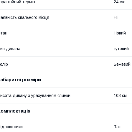
арантійний термін
24 міс
аявність спального місця
Ні
Стан
Новий
ип дивана
кутовий
олір
Бежевий
Габаритні розміри
исота дивану з урахуванням спинки
103 см
Комплектація
ідлокітники
Так