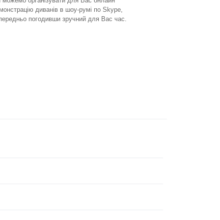
 можемо організувати для Вас онлайн
монстрацію диванів в шоу-румі по Skype,
передньо погодивши зручний для Вас час.