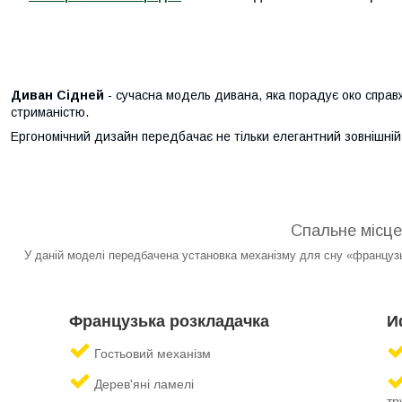
Диван Сідней
- сучасна модель дивана, яка порадує око справ
стриманістю.
Ергономічний дизайн передбачає не тільки елегантний зовнішній 
Спальне місце
У даній моделі передбачена установка механізму для сну «француз
Французька розкладачка
И
Гостьовий механізм
Дерев'яні ламелі
тр