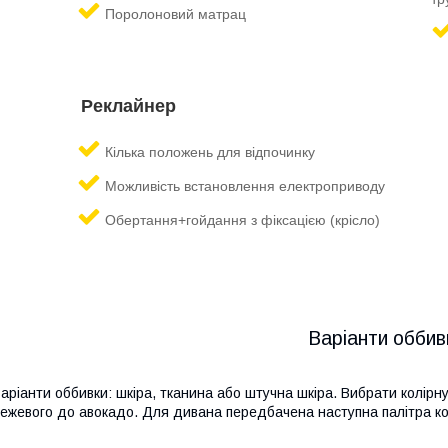
Поролоновий матрац
Реклайнер
Кілька положень д
ля відпочинку
Можливість встановлення електроприводу
Обертання+гойдання з фіксацією (крісло)
Варіанти оббив
аріанти оббивки: шкіра, тканина або штучна шкіра. Вибрати колірну 
ежевого до авокадо. Для дивана передбачена наступна палітра ко