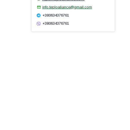
info.teploaliance@gmail.com
+380634376761
+380634376761