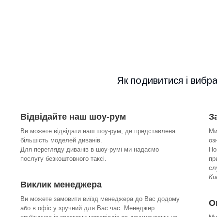
Як подивитися і вибр
Відвідайте наш шоу-рум
З
Ви можете відвідати наш шоу-рум, де представлена
Ми
більшість моделей диванів.
оз
Для перегляду диванів в шоу-румі ми надаємо
Но
послугу безкоштовного таксі.
пр
сл
Ки
Виклик менеджера
Ви можете замовити виїзд менеджера до Вас додому
О
або в офіс у зручний для Вас час. Менеджер