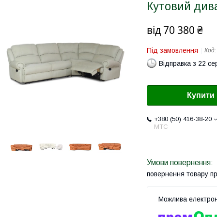
Кутовий дива
від
70 380 ₴
Під замовлення
Код
Відправка з 22 се
Купити
+380 (50) 416-38-20
МТС
повернення товару п