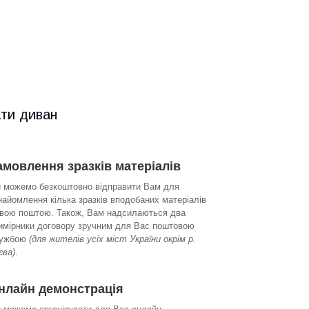
ати диван
амовлення зразків матеріалів
 можемо безкоштовно відправити Вам для
найомлення кілька зразків вподобаних матеріалів
вою поштою. Також, Вам надсилаються два
имірники договору зручним для Вас поштовою
ужбою
(для жителів усіх міст України окрім р.
єва)
.
нлайн демонстрація