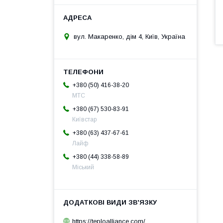
вул. Макаренко, дім 4, Київ, Україна
+380 (50) 416-38-20
МТС
+380 (67) 530-83-91
Київстар
+380 (63) 437-67-61
Лайф
+380 (44) 338-58-89
Міський
https://teploalliance.com/