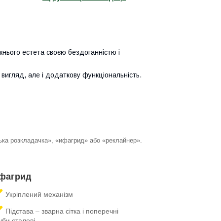
жнього естета своєю бездоганністю і
вигляд, але і додаткову функціональність.
ька розкладачка», «ифагрид» або «реклайнер».
фагрид
Укріплений механізм
Підстава – зварна сітка і поперечні
уби сталеві