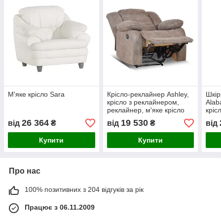
М'яке крісло Sara
Крісло-реклайнер Ashley,
Шкір
крісло з реклайнером,
Alab
реклайнер, м'яке крісло
кріс
ліжко
26 364
19 530
від
₴
від
₴
від
рекл
м'як
Купити
Купити
Про нас
100% позитивних з 204 відгуків за рік
Працює з 06.11.2009