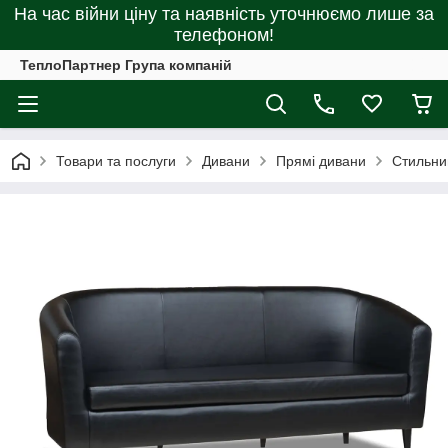
На час війни ціну та наявність уточнюємо лише за
телефоном!
ТеплоПартнер Група компаній
Товари та послуги
Дивани
Прямі дивани
Стильний