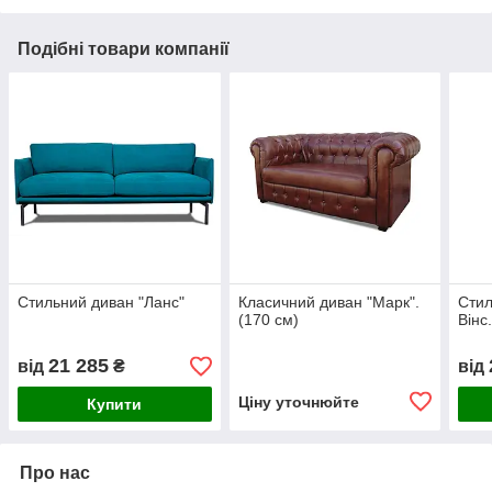
Подібні товари компанії
Стильний диван "Ланс"
Класичний диван "Марк".
Стил
(170 см)
Вінс
21 285
від
₴
від
Ціну уточнюйте
Купити
Про нас