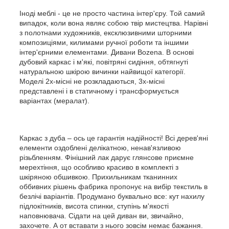
Іноді меблі - це не просто частина інтер'єру. Той самий
випадок, коли вона являє собою твір мистецтва. Нарівні
з полотнами художників, ексклюзивними шторними
композиціями, килимами ручної роботи та іншими
інтер'єрними елементами. Дивани Bozena. В основі
дубовий каркас і м'які, повітряні сидіння, обтягнуті
натуральною шкірою вичинки найвищої категорії.
Моделі 2х-місні не розкладаються, 3х-місні
представлені і в статичному і трансформується
варіантах (мералат).
Каркас з дуба – ось це гарантія надійності! Всі дерев'яні
елементи оздоблені делікатною, ненав'язливою
різьбленням. Фінішний лак дарує глянсове приємне
мерехтіння, що особливо красиво в комплекті з
шкіряною обшивкою. Прихильникам тканинних
оббивних рішень фабрика пропонує на вибір текстиль в
безлічі варіантів. Продумано буквально все: кут нахилу
підлокітників, висота спинки, ступінь м'якості
наповнювача. Сідати на цей диван ви, звичайно,
захочете. А от вставати з нього зовсім немає бажання.