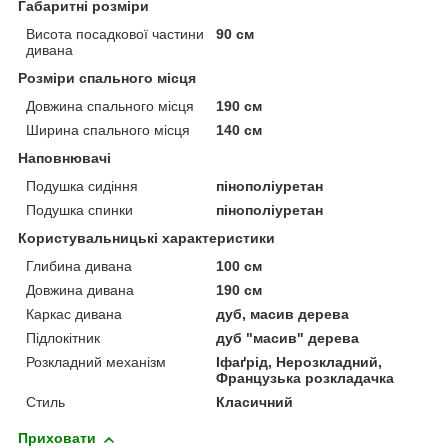
Габаритні розміри
Висота посадкової частини
90 см
дивана
Розміри спального місця
Довжина спального місця
190 см
Ширина спального місця
140 см
Наповнювачі
Подушка сидіння
пінополіуретан
Подушка спинки
пінополіуретан
Користувальницькі характеристики
Глибина дивана
100 см
Довжина дивана
190 см
Каркас дивана
дуб, масив дерева
Підлокітник
дуб "масив" дерева
Розкладний механізм
Іфаґрід, Нерозкладний,
Французька розкладачка
Стиль
Класичний
Приховати