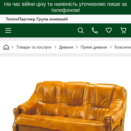
На час війни ціну та наявність уточнюємо лише за
телефоном!
ТеплоПартнер Група компаній
Товари та послуги
Дивани
Прямі дивани
Класичн