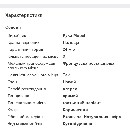
Характеристики
Основні
Виробник
Pyka Mebel
Країна виробник
Польща
Гарантійний термін
24 міс
Кількість посадочних місць
3
Механізм трансформації
Французька розкладачка
спального місця
Наявність спального місця
Так
Стан
Новий
Спосіб розкладання
вперед
Тип дивана
прямий
Тип спального місця
гостьовий варіант
Колір
Коричневий
Обивний матеріал
Екошкіра, Натуральна шкіра
Вид м'яких меблів
Кутові дивани