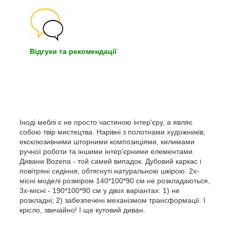
Відгуки та рекомендації
Іноді меблі є не просто частиною інтер'єру, а являє
собою твір мистецтва. Нарівні з полотнами художників,
ексклюзивними шторними композиціями, килимами
ручної роботи та іншими інтер'єрними елементами.
Дивани Bozena - той самий випадок. Дубовий каркас і
повітряні сидіння, обтягнуті натуральною шкірою. 2х-
місні моделі розміром 140*100*90 см не розкладаються,
3х-місні - 190*100*90 см у двох варіантах: 1) не
розкладні; 2) забезпечені механізмом трансформації. І
крісло, звичайно! І ще кутовий диван.