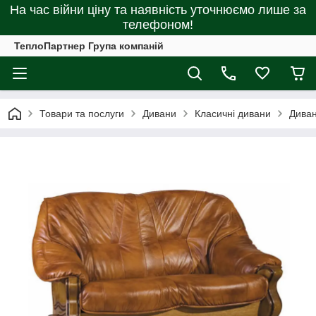
На час війни ціну та наявність уточнюємо лише за
телефоном!
ТеплоПартнер Група компаній
Товари та послуги
Дивани
Класичні дивани
Диван