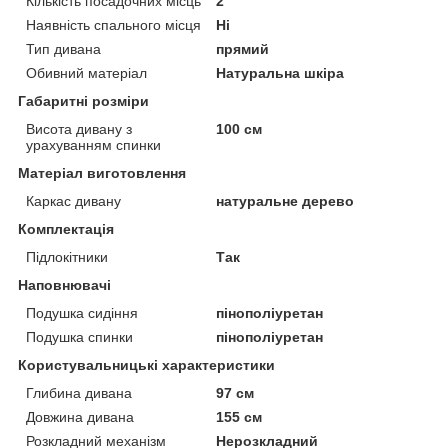
Кількість посадочних місць
2
Наявність спального місця
Ні
Тип дивана
прямий
Обивний матеріал
Натуральна шкіра
Габаритні розміри
Висота дивану з
100 см
урахуванням спинки
Матеріал виготовлення
Каркас дивану
натуральне дерево
Комплектація
Підлокітники
Так
Наповнювачі
Подушка сидіння
пінополіуретан
Подушка спинки
пінополіуретан
Користувальницькі характеристики
Глибина дивана
97 см
Довжина дивана
155 см
Розкладний механізм
Нерозкладний