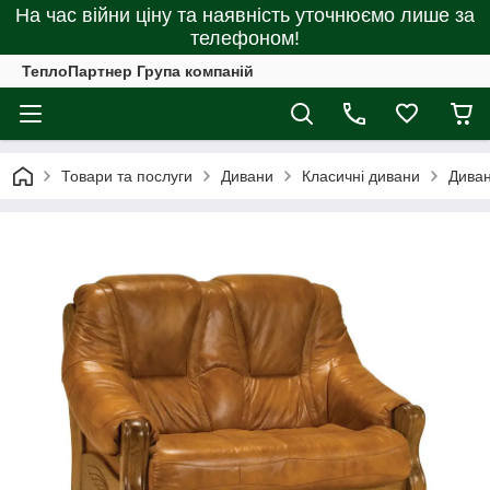
На час війни ціну та наявність уточнюємо лише за
телефоном!
ТеплоПартнер Група компаній
Товари та послуги
Дивани
Класичні дивани
Диван