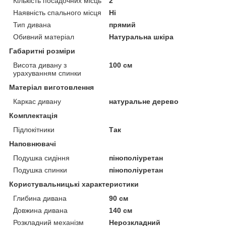
Кількість посадочних місць
2
Наявність спального місця
Ні
Тип дивана
прямий
Обивний матеріал
Натуральна шкіра
Габаритні розміри
Висота дивану з
100 см
урахуванням спинки
Матеріал виготовлення
Каркас дивану
натуральне дерево
Комплектація
Підлокітники
Так
Наповнювачі
Подушка сидіння
пінополіуретан
Подушка спинки
пінополіуретан
Користувальницькі характеристики
Глибина дивана
90 см
Довжина дивана
140 см
Розкладний механізм
Нерозкладний