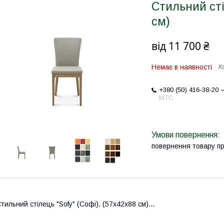
Стильний сті
см)
від
11 700 ₴
Немає в наявності
К
+380 (50) 416-38-20
МТС
повернення товару п
тильний стілець "Sofy" (Софі). (57х42х88 см)...