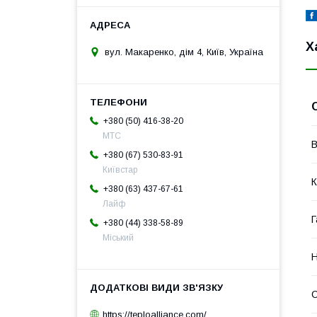
Х
вул. Макаренко, дім 4, Київ, Україна
+380 (50) 416-38-20
МТС
В
+380 (67) 530-83-91
Київстар
К
+380 (63) 437-67-61
Лайф
Г
+380 (44) 338-58-89
Міський
Н
https://teploalliance.com/