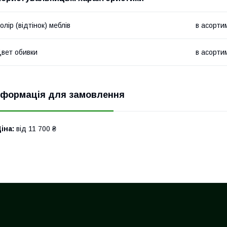
олір (відтінок) меблів
в асорти
вет обивки
в асорти
нформація для замовлення
іна:
від 11 700 ₴