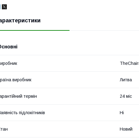
арактеристики
Основні
иробник
TheChair
раїна виробник
Литва
арантійний термін
24 міс
аявність підлокітників
Ні
Стан
Новий