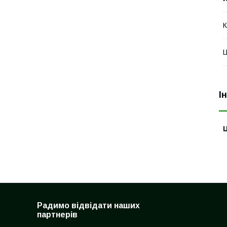
К
Ц
І
Ц
Радимо відвідати наших
партнерів