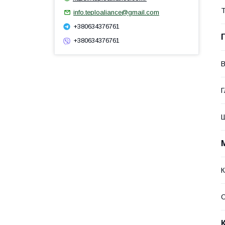
Т
info.teploaliance@gmail.com
+380634376761
+380634376761
В
Г
К
О