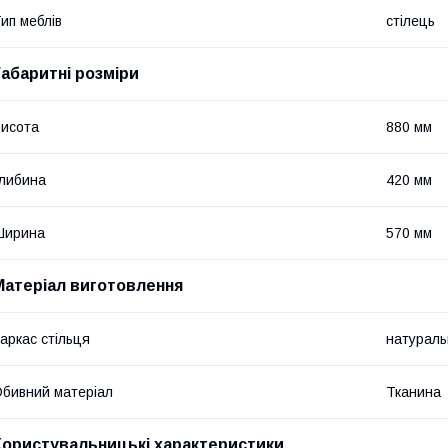
ип меблів
стілець
Габаритні розміри
исота
880 мм
либина
420 мм
Ширина
570 мм
Матеріал виготовлення
аркас стільця
натураль
бивний матеріал
Тканина
Користувальницькі характеристики