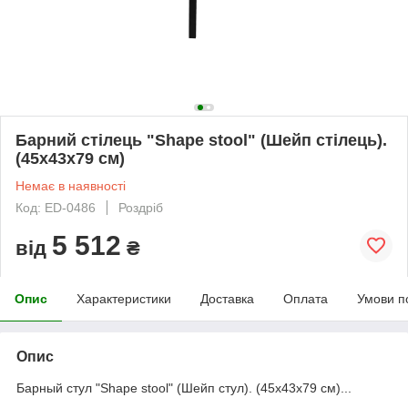
Барний стілець "Shape stool" (Шейп стілець).
(45х43х79 см)
Немає в наявності
Код: ED-0486
Роздріб
5 512
від
₴
Опис
Характеристики
Доставка
Оплата
Умови п
Опис
Барный стул "Shape stool" (Шейп стул). (45х43х79 см)...