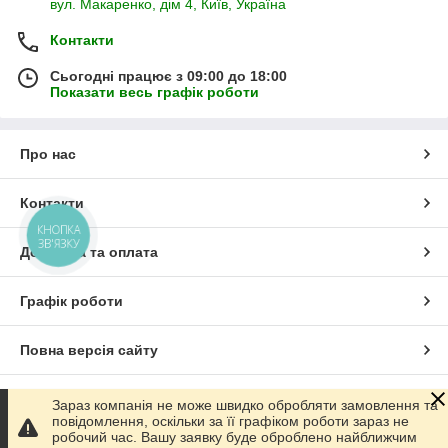
вул. Макаренко, дім 4, Київ, Україна
Контакти
Сьогодні працює з 09:00 до 18:00
Показати весь графік роботи
Про нас
Контакти
КНОПКА
ЗВ'ЯЗКУ
Доставка та оплата
Графік роботи
Повна версія сайту
Сайт створено на маркетплейсі
Prom.ua
Зараз компанія не може швидко обробляти замовлення та
повідомлення, оскільки за її графіком роботи зараз не
робочий час. Вашу заявку буде оброблено найближчим