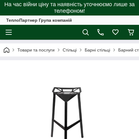
На час війни ціну та наявність уточнюємо лише за
телефоном!
ТеплоПартнер Група компаній
Товари та послуги
Стільці
Барні стільці
Барний ст