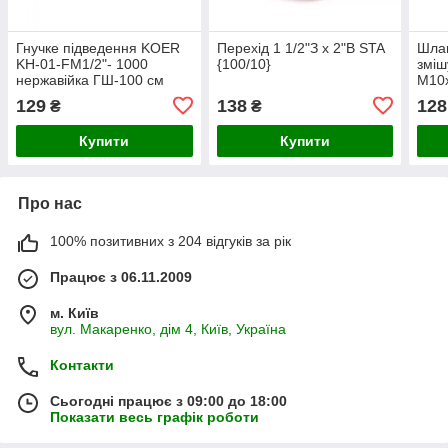
Гнучке підведення KOER
Перехід 1 1/2"З x 2"В STA
Шлан
KH-01-FM1/2"- 1000
{100/10}
змiш
нержавійка ГШ-100 см
М10х
(KR0267)
100ш
129
138
128
₴
₴
Купити
Купити
Про нас
100% позитивних з 204 відгуків за рік
Працює з 06.11.2009
м. Київ
вул. Макаренко, дім 4, Київ, Україна
Контакти
Сьогодні працює з 09:00 до 18:00
Показати весь графік роботи