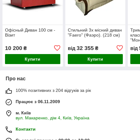
Офісный Диван 100 см -
Стильний 3х місний диван
Трим
Візит
"Faero" (Фаэро). (218 см)
клас
"Мон
10 200
32 355
₴
від
₴
від
Купити
Купити
Про нас
100% позитивних з 204 відгуків за рік
Працює з 06.11.2009
м. Київ
вул. Макаренко, дім 4, Київ, Україна
Контакти