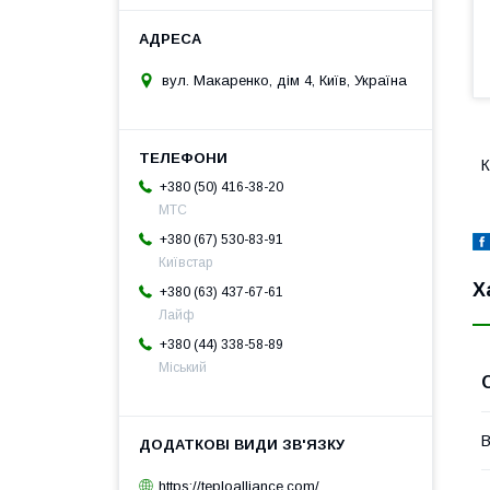
вул. Макаренко, дім 4, Київ, Україна
К
+380 (50) 416-38-20
МТС
+380 (67) 530-83-91
Київстар
Х
+380 (63) 437-67-61
Лайф
+380 (44) 338-58-89
Міський
В
https://teploalliance.com/