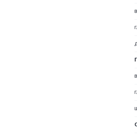
В
Г
Д
В
Г
Ш