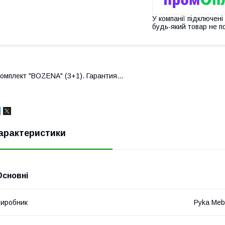
У компанії підключені
будь-який товар не п
омплект "BOZENA" (3+1). Гарантия...
арактеристики
Основні
иробник
Pyka Meb