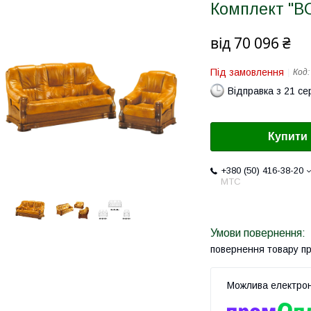
Комплект "B
від
70 096 ₴
Під замовлення
Код
Відправка з 21 се
Купити
+380 (50) 416-38-20
МТС
повернення товару п