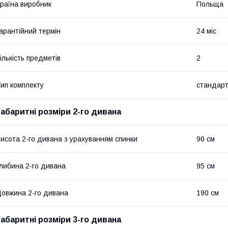
раїна виробник
Польща
арантійний термін
24 міс
ількість предметів
2
ип комплекту
стандарт
Габаритні розміри 2-го дивана
исота 2-го дивана з урахуванням спинки
90 см
либина 2-го дивана
95 см
овжина 2-го дивана
190 см
Габаритні розміри 3-го дивана