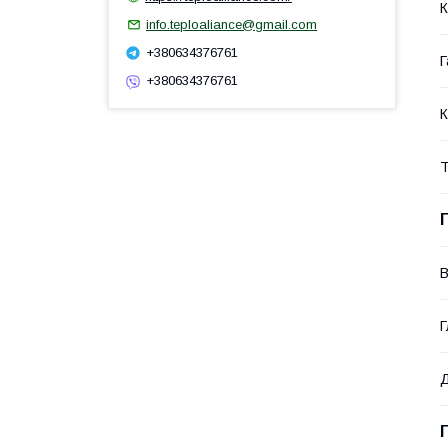
К
info.teploaliance@gmail.com
+380634376761
Г
+380634376761
К
Т
В
Г
Д