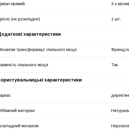
иван прямий
3-х місни
рісло (не розкладне)
1 шт.
Додаткові характеристики
еханізм трансформації спального місця
Французь
аявність спального місця
Так
Користувальницькі характеристики
аркас
дерев'ян
ббивний матеріал
Натураль
озкладний механізм
Нерозкла