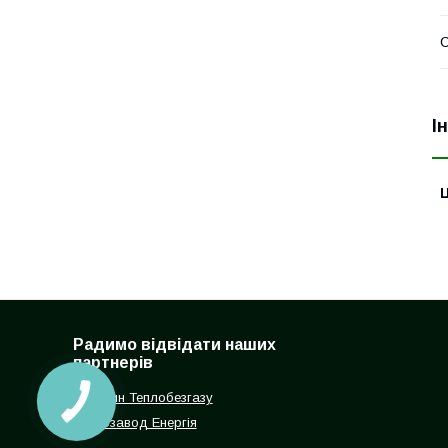
С
І
Ц
Радимо відвідати наших
партнерів
Магазин Теплобезгазу
Котлозавод Енергія