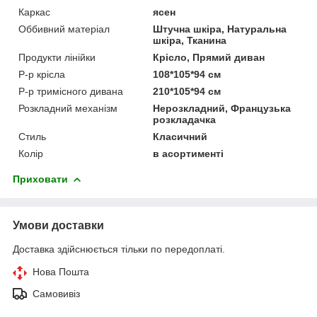
Каркас
ясен
Оббивний матеріал
Штучна шкіра, Натуральна
шкіра, Тканина
Продукти лінійки
Крісло, Прямий диван
Р-р крісла
108*105*94 см
Р-р тримісного дивана
210*105*94 см
Розкладний механізм
Нерозкладний, Французька
розкладачка
Стиль
Класичний
Колір
в асортименті
Приховати
Умови доставки
Доставка здійснюється тільки по передоплаті.
Нова Пошта
Самовивіз