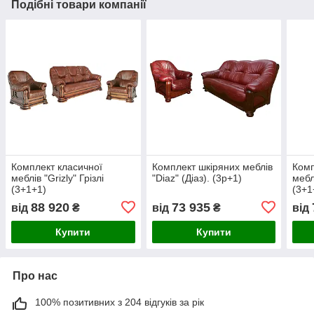
Подібні товари компанії
Комплект класичної
Комплект шкіряних меблів
Комп
меблів "Grizly" Грізлі
"Diaz" (Діаз). (3р+1)
меблі
(3+1+1)
(3+1
88 920
73 935
від
₴
від
₴
від
Купити
Купити
Про нас
100% позитивних з 204 відгуків за рік