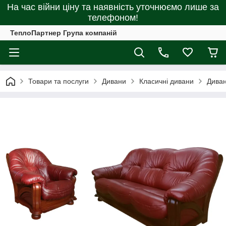
На час війни ціну та наявність уточнюємо лише за
телефоном!
ТеплоПартнер Група компаній
Товари та послуги
Дивани
Класичні дивани
Диван