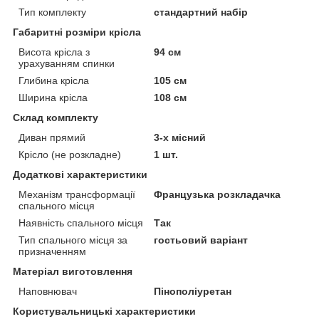
Тип комплекту
стандартний набір
Габаритні розміри крісла
Висота крісла з
94 см
урахуванням спинки
Глибина крісла
105 см
Ширина крісла
108 см
Склад комплекту
Диван прямий
3-х місний
Крісло (не розкладне)
1 шт.
Додаткові характеристики
Механізм трансформації
Французька розкладачка
спального місця
Наявність спального місця
Так
Тип спального місця за
гостьовий варіант
призначенням
Матеріал виготовлення
Наповнювач
Пінополіуретан
Користувальницькі характеристики