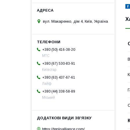
Х
вул. Макаренко, дім 4, Київ, Україна
+380 (50) 416-38-20
МТС
В
+380 (67) 530-83-91
Київстар
К
+380 (63) 437-67-61
Лайф
Г
+380 (44) 338-58-89
Міський
https://teploalliance.com/