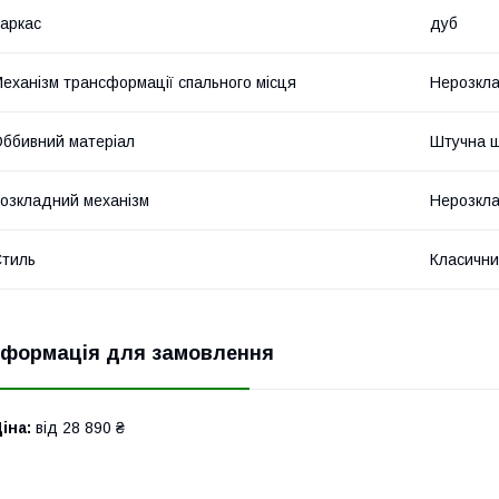
аркас
дуб
еханізм трансформації спального місця
Нерозкл
ббивний матеріал
Штучна ш
озкладний механізм
Нерозкл
тиль
Класичн
нформація для замовлення
іна:
від 28 890 ₴