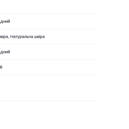
адний
кіра, Натуральна шкіра
адний
ий