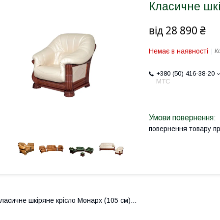
Класичне шкі
від
28 890 ₴
Немає в наявності
К
+380 (50) 416-38-20
МТС
повернення товару п
ласичне шкіряне крісло Монарх (105 см)...