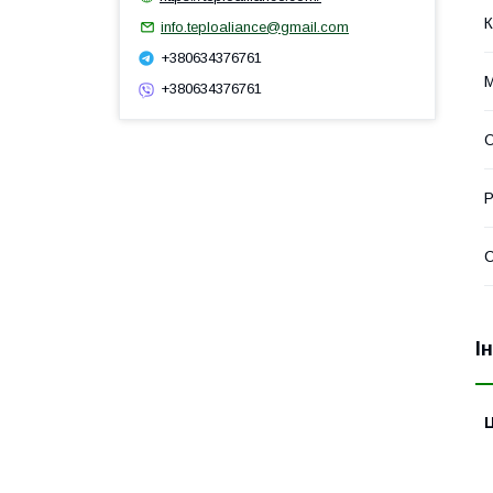
К
info.teploaliance@gmail.com
+380634376761
М
+380634376761
О
Р
С
І
Ц