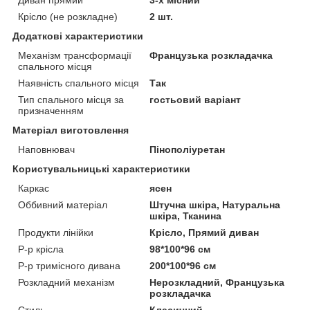
Крісло (не розкладне)
2 шт.
Додаткові характеристики
Механізм трансформації
Французька розкладачка
спального місця
Наявність спального місця
Так
Тип спального місця за
гостьовий варіант
призначенням
Матеріал виготовлення
Наповнювач
Пінополіуретан
Користувальницькі характеристики
Каркас
ясен
Оббивний матеріал
Штучна шкіра, Натуральна
шкіра, Тканина
Продукти лінійки
Крісло, Прямий диван
Р-р крісла
98*100*96 см
Р-р тримісного дивана
200*100*96 см
Розкладний механізм
Нерозкладний, Французька
розкладачка
Стиль
Класичний