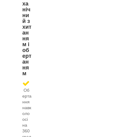
ха
ніч
ни
й з
хит
ан
ня
м і
об
ерт
ан
ня
м
Об
ерта
ння
навк
оло
осі
на
360
град