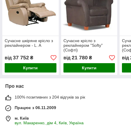
Сучасне шкіряне крісло з
Сучасне крісло з
Суча
реклайнером - L. A
реклайнером "Softy"
рекл
(Софті)
(Соф
37 752
21 780
від
₴
від
₴
від
Купити
Купити
Про нас
100% позитивних з 204 відгуків за рік
Працює з 06.11.2009
м. Київ
вул. Макаренко, дім 4, Київ, Україна