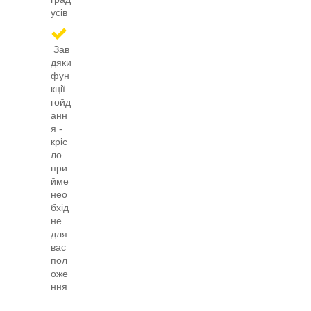
усів
Зав
дяки
фун
кції
гойд
анн
я -
кріс
ло
при
йме
нео
бхід
не
для
вас
пол
оже
ння