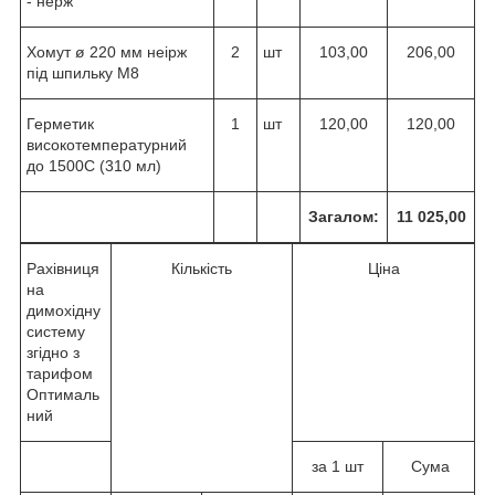
- нерж
Хомут ø 220 мм неірж
2
шт
103,00
206,00
під шпильку М8
Герметик
1
шт
120,00
120,00
високотемпературний
до 1500С (310 мл)
Загалом:
11 025,00
Рахівниця
Кількість
Ціна
на
димохідну
систему
згідно з
тарифом
Оптималь
ний
за 1 шт
Сума