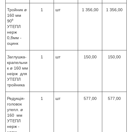
Тройник ø
1
шт
1 356,00
1 356,00
160 мм
90⁰
УТЕПЛ
нерж
0,8мм -
оцинк
Заглушка-
1
шт
150,00
150,00
крапельни
к ø 160 мм
неірж для
УТЕПЛ
тройника
Редукція-
1
шт
577,00
577,00
головок
утепл. ø
160 мм
УТЕПЛ
нерж -
нерж