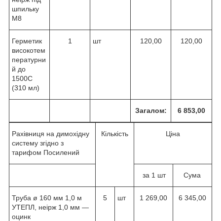
шпильку
М8
Герметик
1
шт
120,00
120,00
високотем
пературни
й до
1500С
(310 мл)
Загалом:
6 853,00
Рахівниця на димохідну
Кількість
Ціна
систему згідно з
тарифом Посилений
за 1 шт
Сума
Труба ø 160 мм 1,0 м
5
шт
1 269,00
6 345,00
УТЕПЛ, неірж 1,0 мм —
оцинк