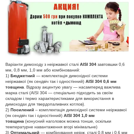
Варіанти димоходу з неіржавкої сталі
AISI 304
завтовшки 0,6
мм, 0,8 мм, 1,0 мм або комбінований:
1)
Бюджетний
— комплектація димохідної системи
неіржавкої (як сендвіч так і одностінний)
AISI 304 0,6 мм
товщина
. Відразу акцентую увагу — насамперед важлива
марка сталі (AISI 304 — спеціально підходить за своїм
складом і термо характеристиками для використання в
димоходах для твердопаливних котлов).
2)
Посилений
– комплектація димохідної системи неіржавкої
(як сендвіч так і одностінний)
AISI 304 1,0 мм
товщина
(конусний наголовок можна тонше, оскільки
температурне навантаження вгорі мінімальне)
3)
Оптимальний
— комбінування неірж. сталі 0,8 мм і 0,6 мм