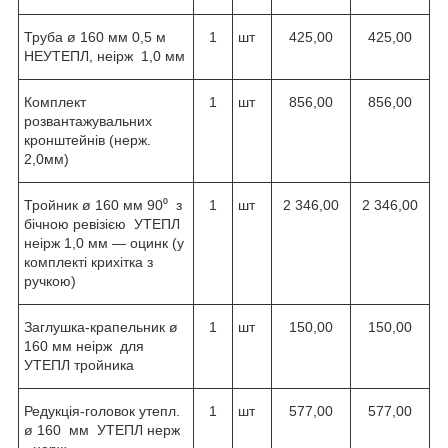
Труба ø 160 мм 0,5 м
1
шт
425,00
425,00
НЕУТЕПЛ, неірж 1,0 мм
Комплект
1
шт
856,00
856,00
розвантажувальних
кронштейнів (нерж.
2,0мм)
Тройник ø 160 мм 90⁰ з
1
шт
2 346,00
2 346,00
бічною ревізією УТЕПЛ
неірж 1,0 мм — оцинк (у
комплекті крихітка з
ручкою)
Заглушка-крапельник ø
1
шт
150,00
150,00
160 мм неірж для
УТЕПЛ тройника
Редукція-головок утепл.
1
шт
577,00
577,00
ø 160 мм УТЕПЛ нерж