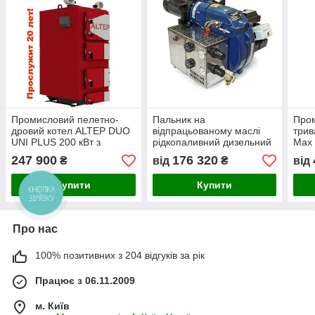
Промисловий пелетно-
Пальник на
Пром
дровий котел ALTEP DUO
відпрацьованому маслі
трив
UNI PLUS 200 кВт з
рідкопаливний дизельний
Max 
автоматикою
пальник Eko-Star (Еко-
247 900
176 320
₴
від
₴
від
Стар)
Купити
Купити
КНОПКА
ЗВ'ЯЗКУ
Про нас
100% позитивних з 204 відгуків за рік
Працює з 06.11.2009
м. Київ