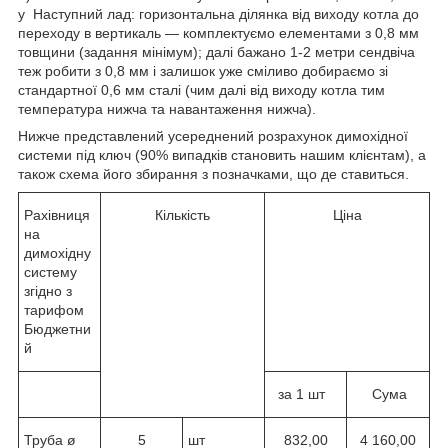
у Наступний лад: горизонтальна ділянка від виходу котла до
переходу в вертикаль — комплектуємо елементами з 0,8 мм
товщини (задання мінімум); далі бажано 1-2 метри сендвіча
теж робити з 0,8 мм і залишок уже сміливо добираємо зі
стандартної 0,6 мм сталі (чим далі від виходу котла тим
температура нижча та навантаження нижча).
Нижче представлений усереднений розрахунок димохідної
системи під ключ (90% випадків становить нашим клієнтам), а
також схема його збирання з позначками, що де ставиться.
Рахівниця
Кількість
Ціна
на
димохідну
систему
згідно з
тарифом
Бюджетни
й
за 1 шт
Сума
Труба ø
5
шт
832,00
4 160,00