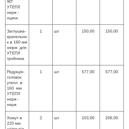
90⁰
УТЕПЛ
нерж -
оцинк
Заглушка-
1
шт
150,00
150,00
крапельни
к ø 160 мм
неірж для
УТЕПЛ
тройника
Редукція-
1
шт
577,00
577,00
головок
утепл. ø
160 мм
УТЕПЛ
нерж -
нерж
Хомут ø
2
шт
103,00
206,00
220 мм
неірж під