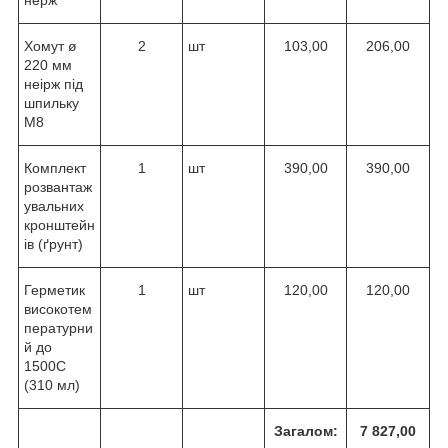
Хомут ø
2
шт
103,00
206,00
220 мм
неірж під
шпильку
М8
Комплект
1
шт
390,00
390,00
розвантаж
увальних
кронштейн
ів (ґрунт)
Герметик
1
шт
120,00
120,00
високотем
пературни
й до
1500С
(310 мл)
Загалом:
7 827,00