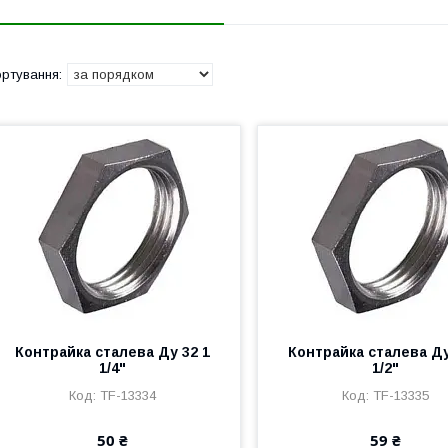
Контрайка сталева Ду 32 1
Контрайка сталева Ду
1/4"
1/2"
TF-13334
TF-13335
50 ₴
59 ₴