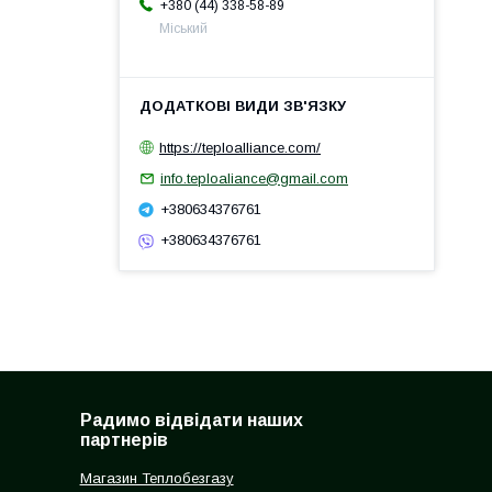
+380 (44) 338-58-89
Міський
https://teploalliance.com/
info.teploaliance@gmail.com
+380634376761
+380634376761
Радимо відвідати наших
партнерів
Магазин Теплобезгазу