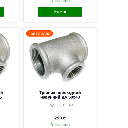
В наявності
Купити
Топ продаж
ий
Трійник перехідний
5
чавунний Ду 50х40
TF-13349
250 ₴
В наявності