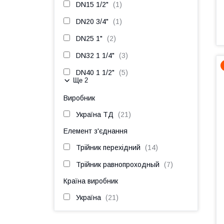
DN15 1/2"
1
DN20 3/4"
1
DN25 1"
2
DN32 1 1/4"
3
DN40 1 1/2"
5
Ще 2
Виробник
Україна ТД
21
Елемент з'єднання
Трійник перехідний
14
Трійник равнопроходный
7
Країна виробник
Україна
21