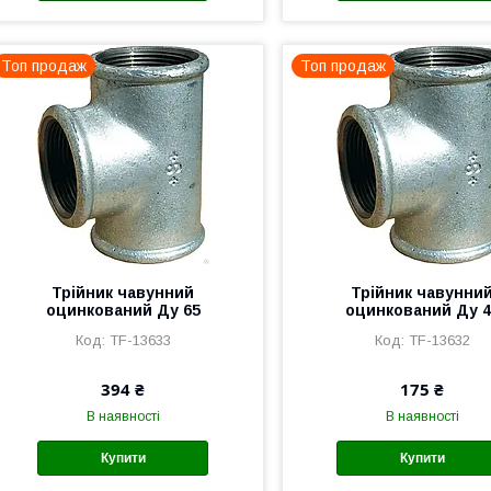
Топ продаж
Топ продаж
Трійник чавунний
Трійник чавунни
оцинкований Ду 65
оцинкований Ду 4
TF-13633
TF-13632
394 ₴
175 ₴
В наявності
В наявності
Купити
Купити