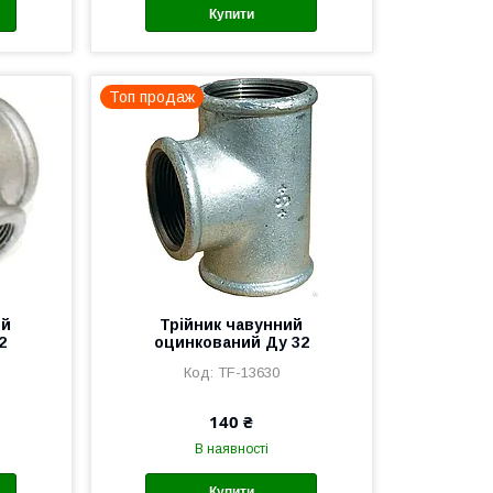
Купити
Топ продаж
ий
Трійник чавунний
2
оцинкований Ду 32
TF-13630
140 ₴
В наявності
Купити