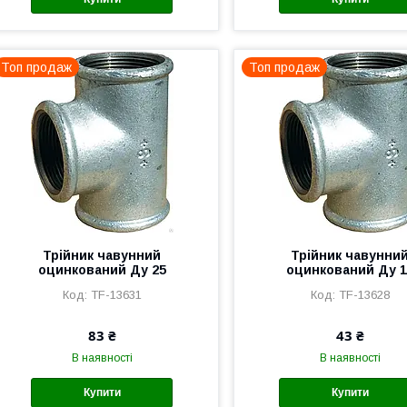
Топ продаж
Топ продаж
Трійник чавунний
Трійник чавунни
оцинкований Ду 25
оцинкований Ду 1
TF-13631
TF-13628
83 ₴
43 ₴
В наявності
В наявності
Купити
Купити