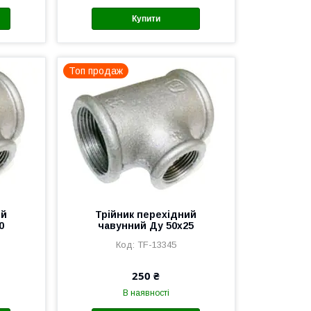
Купити
Топ продаж
ий
Трійник перехідний
0
чавунний Ду 50х25
TF-13345
250 ₴
В наявності