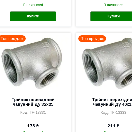
В наявності
В наявності
Купити
Купити
Топ продаж
Топ продаж
Трійник перехідний
Трійник перехідн
чавунний Ду 32х25
чавунний Ду 40х1
TF-13331
TF-13333
175 ₴
211 ₴