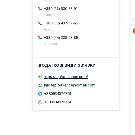
МТС
+380 (67) 530-83-91
Київстар
+380 (63) 437-67-61
Лайф
+380 (44) 338-58-89
Міський
https://teploalliance.com/
info.teploaliance@gmail.com
+380634376761
+380634376761