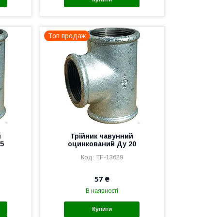
Топ продаж
й
Трійник чавунний
5
оцинкований Ду 20
TF-13629
57 ₴
В наявності
Купити