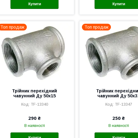
Купити
Купити
Топ продаж
Топ продаж
Трійник перехідний
Трійник перехідн
чавунний Ду 50х15
чавунний Ду 50х3
TF-13340
TF-13347
290 ₴
250 ₴
В наявності
В наявності
Купити
Купити