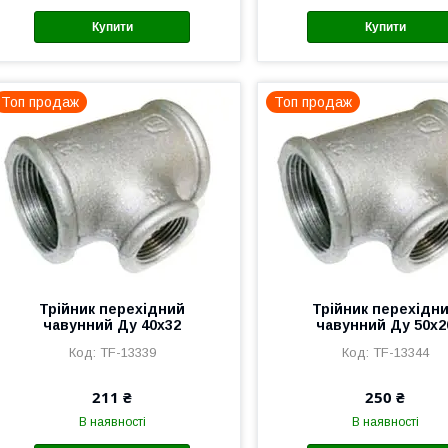
Купити
Купити
Топ продаж
Топ продаж
Трійник перехідний
Трійник перехідн
чавунний Ду 40х32
чавунний Ду 50х2
TF-13339
TF-13344
211 ₴
250 ₴
В наявності
В наявності