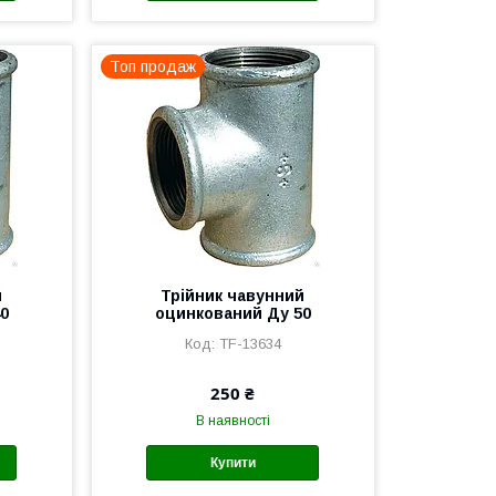
Топ продаж
й
Трійник чавунний
0
оцинкований Ду 50
TF-13634
250 ₴
В наявності
Купити