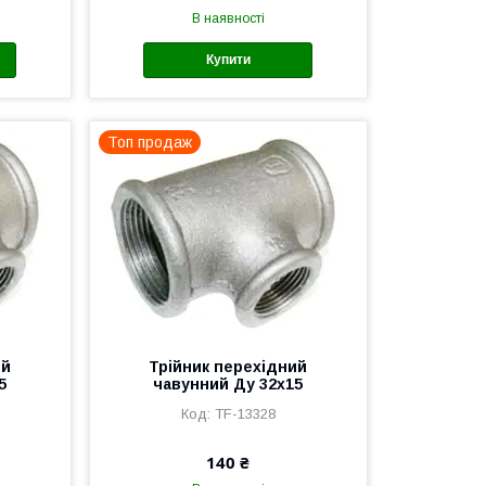
В наявності
Купити
Топ продаж
ий
Трійник перехідний
5
чавунний Ду 32х15
TF-13328
140 ₴