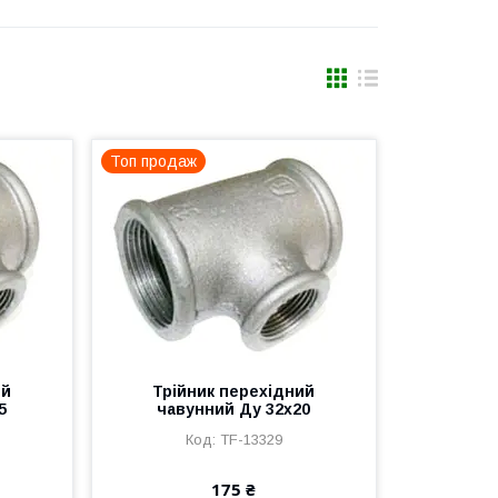
Топ продаж
ий
Трійник перехідний
5
чавунний Ду 32х20
TF-13329
175 ₴