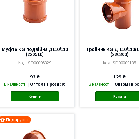
Муфта KG подвійна Д110/110
Тройник KG Д 110/110/1
(220510)
(220300)
SD00006329
SD00009185
93 ₴
129 ₴
В наявності
Оптом і в роздріб
В наявності
Оптом і в р
Купити
Купити
Подарунок