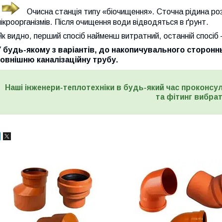
Очисна станція типу «біочищення». Сточна рідина ро
ікроорганізмів. Після очищення води відводяться в ґрунт.
к видно, перший спосіб найменш витратний, останній спосі
У будь-якому з варіантів, до накопичувального сторон
зовнішню каналізаційну трубу.
Наші інженери-теплотехніки в будь-який час проконсул
та фітинг вибра