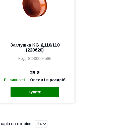
Заглушка KG Д110/110
(220620)
SD00004586
29 ₴
В наявності
Оптом і в роздріб
Купити