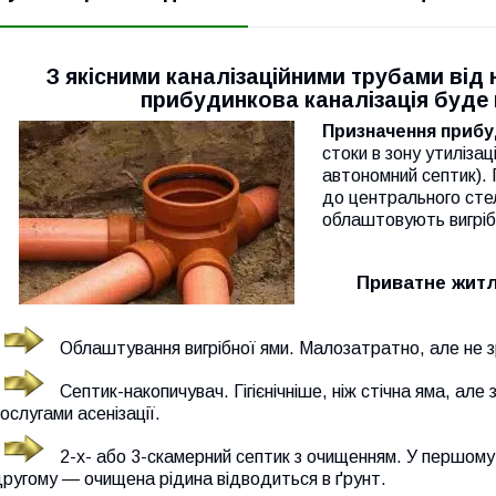
З якісними каналізаційними трубами від
прибудинкова каналізація буде 
Призначення прибуд
стоки в зону утиліза
автономний септик).
до центрального стел
облаштовують вигрібн
Приватне житл
Облаштування вигрібної ями. Малозатратно, але не з
Септик-накопичувач. Гігієнічніше, ніж стічна яма, ал
ослугами асенізації.
2-х- або 3-скамерний септик з очищенням. У першому
ругому — очищена рідина відводиться в ґрунт.