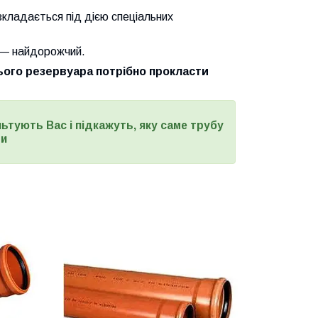
зкладається під дією спеціальних
б — найдорожчий.
нього резервуара потрібно прокласти
ьтують Вас і підкажуть, яку саме трубу
ти