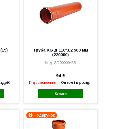
(15)
Труба KG Д 110*3,2 500 мм
(220000)
SD00009435
94 ₴
оздріб
Під замовлення
Оптом і в роздріб
Купити
Подарунок