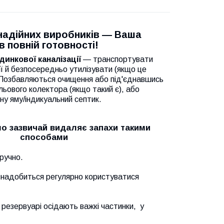
 надійних виробників — Ваша
в повній готовності!
инкової каналізації
— транспортувати
ції й безпосередньо утилізувати (якщо це
 Позбавляються очищення або під'єднавшись
ьового колектора (якщо такий є), або
у яму/індикуальний септик.
о зазвичай видаляє запахи такими
способами
ручно.
е знадобиться регулярно користуватися
 резервуарі осідають важкі частинки,
у