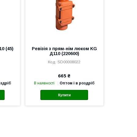
10 (45)
Ревізія з прям-нім люком KG
Д110 (220600)
SD00008022
665 ₴
оздріб
В наявності
Оптом і в роздріб
Купити