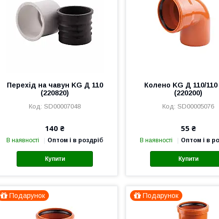
Перехід на чавун KG Д 110
Колено KG Д 110/110 
(220820)
(220200)
SD00007048
SD00005076
140 ₴
55 ₴
В наявності
Оптом і в роздріб
В наявності
Оптом і в р
Купити
Купити
Подарунок
Подарунок