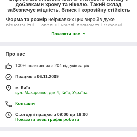
добавками хрому та нікелю. Такий склад
буде — цей виріб не зламається, не лопне, не
забезпечує міцність, блиск і корозійну стійкість
прогніє. Може лише трохи деформуватися у разі
сильного механічного впливу.
Форма та розмір
неіржавких цих виробів дуже
різноманітні — овальні, круглі, прямокутні, у формі
Тонкостінні моделі
з неіржавкої сталі вирізняються
однієї чаші, двох чаш, з «крилом» тощо.
Показати все
низькою ціною і є виробами «економ»-класу. У разі
Стиль виготовлення
може бути найрізноманітнішою
падіння важких предметів або механічних ударів
— хай-тек, мінімалізм, кантрі тощо.
тонка неіржавка стінка може згинатися.
Про нас
Тип встановлення
буває врізне, вбудоване та
Сталеві
мийки з товстою стінкою
легко переносять
накладне встановлення.
вагу продуктів і кухонного начиння, а втомлений
100% позитивних з 204 відгуків за рік
предмет і важкий посуд не принесе раковини шкоди.
Такий мийку не жовті лише сильні удари гострими
Працює з 06.11.2009
предметами.
м. Київ
вул. Макаренко, дім 4, Київ, Україна
Наші інженери-теплотехніки в будь-який час
проконсультують Вас і підкажуть, який саме
Контакти
сантехнічний прилад вибрати
Сьогодні працює з 09:00 до 18:00
Показати весь графік роботи