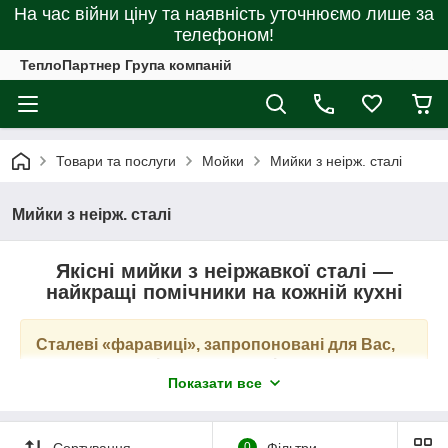
На час війни ціну та наявність уточнюємо лише за
телефоном!
ТеплоПартнер Група компаній
Товари та послуги
Мойки
Мийки з неірж. сталі
Мийки з неірж. сталі
Якісні мийки з неіржавкої сталі —
найкращі помічники на кожній кухні
Сталеві «фаравиці», запропоновані для Вас,
дуже витривалі — вони здатні працювати
Показати все
роки напроліт, і вдень, і вночі!
Неіржавка кухонна раковина
є універсальним
Сортування
0
Фільтри