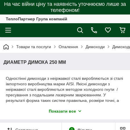
На час війни ціну та наявність уточнюємо лише за
телефоном!
ТеплоПартнер Група компаній
Товари та послуги
Опалення
Димоходи
Димоходи
ДИАМЕТР ДИМОХА 250 ММ
Одностінні димоходи з неіржавкої сталі виробляються зі сталі
імпортного виробництва марки AISI. Якісні димоходи з
неіржавкої сталі виробляються методом холодного гнути /
пресування з подальшим лазерним зварюванням. У
результаті форма таких систем правильна, розміри точні, а
шов цілісний і високоміцний.
Показати все
У наявності товщина: 0.6 мм, 0.8 мм, 1 мм.
Сортування
0
Фільтри