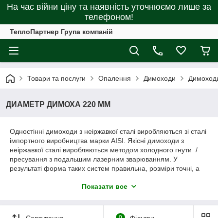
На час війни ціну та наявність уточнюємо лише за
телефоном!
ТеплоПартнер Група компаній
Товари та послуги
Опалення
Димоходи
Димоходи
ДИАМЕТР ДИМОХА 220 ММ
Одностінні димоходи з неіржавкої сталі виробляються зі сталі
імпортного виробництва марки AISI. Якісні димоходи з
неіржавкої сталі виробляються методом холодного гнути /
пресування з подальшим лазерним зварюванням. У
результаті форма таких систем правильна, розміри точні, а
шов цілісний і високоміцний.
Показати все
У наявності товщина: 0.6 мм, 0.8 мм, 1 мм.
Сортування
0
Фільтри