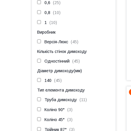
0,6
25
0,8
10
1
10
Виробник
Версія-Люкс
45
Кількість стінок димоходу
Одностінний
45
Діаметр димоходу(мм)
140
45
Тип елемента димоходу
Труба димоходу
11
Коліно 90°
3
Коліно 45°
3
Трійник 87°
3