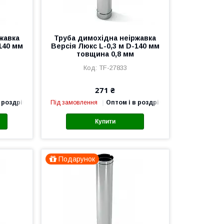
жавка
Труба димохідна неіржавка
140 мм
Версія Люкс L-0,3 м D-140 мм
товщина 0,8 мм
TF-27833
271 ₴
 роздріб
Під замовлення
Оптом і в роздріб
Купити
Подарунок