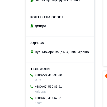
ТеплоПартнер група компаній
Дмитро
вул. Макаренко, дім 4, Київ, Україна
+380 (50) 416-38-20
МТС
+380 (67) 530-83-91
Київстар
+380 (63) 437-67-61
Лайф