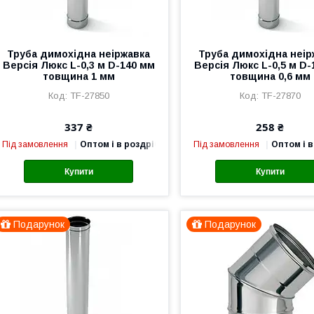
Труба димохідна неіржавка
Труба димохідна неір
Версія Люкс L-0,3 м D-140 мм
Версія Люкс L-0,5 м D-
товщина 1 мм
товщина 0,6 мм
TF-27850
TF-27870
337 ₴
258 ₴
Під замовлення
Оптом і в роздріб
Під замовлення
Оптом і в
Купити
Купити
Подарунок
Подарунок