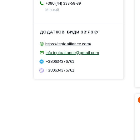
+380 (44) 338-58-89
Міський
https://teploalliance.com/
info.teploaliance@gmail.com
+380634376761
+380634376761