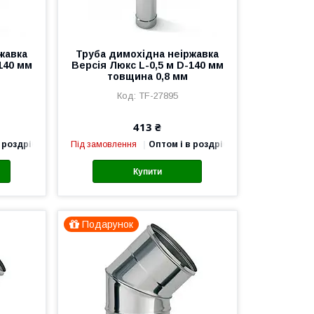
жавка
Труба димохідна неіржавка
140 мм
Версія Люкс L-0,5 м D-140 мм
товщина 0,8 мм
TF-27895
413 ₴
 роздріб
Під замовлення
Оптом і в роздріб
Купити
Подарунок