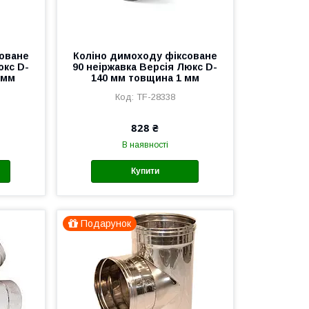
соване
Коліно димоходу фіксоване
юкс D-
90 неіржавка Версія Люкс D-
 мм
140 мм товщина 1 мм
TF-28338
828 ₴
В наявності
Купити
Подарунок