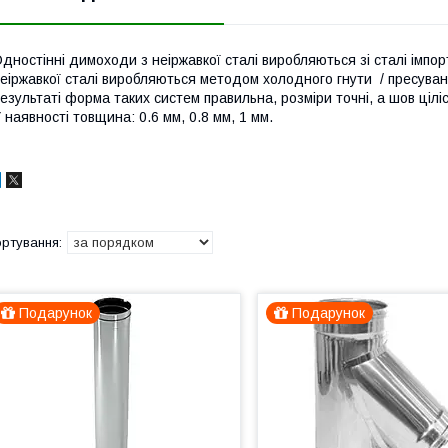
дностінні димоходи з неіржавкої сталі виробляються зі сталі імпо
еіржавкої сталі виробляються методом холодного гнути / пресув
езультаті форма таких систем правильна, розміри точні, а шов ціліс
 наявності товщина: 0.6 мм, 0.8 мм, 1 мм.
Подарунок
Подарунок