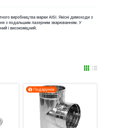
ртного виробництва марки AISI. Якісні димоходи з
ання з подальшим лазерним зварюванням. У
ний і високоміцний.
Подарунок