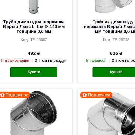
Труба димохідна неіржавка
Трійник димоходу 
Версія Люкс L-1 м D-140 мм
неіржавка Версія Люкс
товщина 0,6 мм
мм товщина 0,6 м
TF-25687
TF-25748
492 ₴
626 ₴
Під замовлення
Оптом і в роздріб
В наявності
Оптом і в р
Купити
Купити
Подарунок
Подарунок