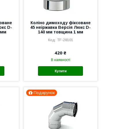
соване
Коліно димоходу фіксоване
юкс D-
45 неіржавка Версія Люкс D-
 мм
140 мм товщина 1 мм
TF-28101
420 ₴
В наявності
Купити
Подарунок