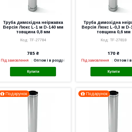
Труба димохідна неіржавка
Труба димохідна неір
Версія Люкс L-1 м D-140 мм
Версія Люкс L-0,3 м D-
товщина 0,8 мм
товщина 0,6 мм
TF-27784
TF-27818
785 ₴
170 ₴
Під замовлення
Оптом і в роздріб
Під замовлення
Оптом і в
Купити
Купити
Подарунок
Подарунок