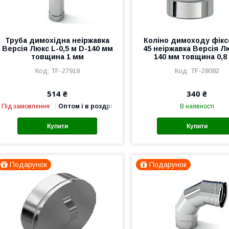
Труба димохідна неіржавка
Коліно димоходу фік
Версія Люкс L-0,5 м D-140 мм
45 неіржавка Версія Л
товщина 1 мм
140 мм товщина 0,8
TF-27918
TF-28082
514 ₴
340 ₴
Під замовлення
Оптом і в роздріб
В наявності
Купити
Купити
Подарунок
Подарунок