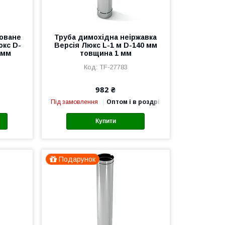
соване
Труба димохідна неіржавка
юкс D-
Версія Люкс L-1 м D-140 мм
 мм
товщина 1 мм
TF-27783
982 ₴
Під замовлення
Оптом і в роздріб
Купити
Подарунок