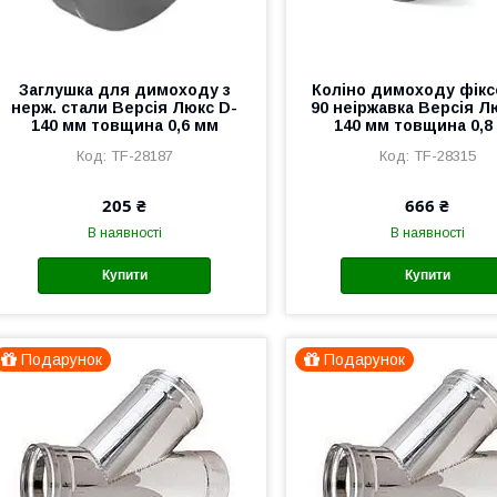
Заглушка для димоходу з
Коліно димоходу фік
нерж. стали Версія Люкс D-
90 неіржавка Версія Л
140 мм товщина 0,6 мм
140 мм товщина 0,8
TF-28187
TF-28315
205 ₴
666 ₴
В наявності
В наявності
Купити
Купити
Подарунок
Подарунок