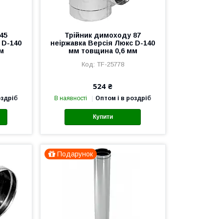
45
Трійник димоходу 87
 D-140
неіржавка Версія Люкс D-140
м
мм товщина 0,6 мм
TF-25778
524 ₴
оздріб
В наявності
Оптом і в роздріб
Купити
Подарунок