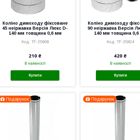
Коліно димоходу фіксоване
Коліно димоходу фік
45 неіржавка Версія Люкс D-
90 неіржавка Версія Л
140 мм товщина 0,6 мм
140 мм товщина 0,6
TF-25808
TF-25824
210 ₴
420 ₴
В наявності
В наявності
Купити
Купити
Подарунок
Подарунок