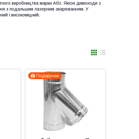
ртного виробництва марки AISI. Якісні димоходи з
ання з подальшим лазерним зварюванням. У
ний і високоміцний.
Подарунок