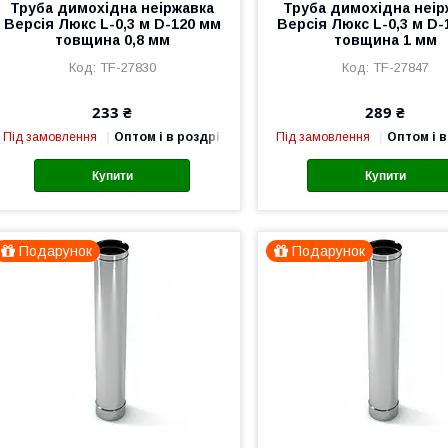
Труба димохідна неіржавка
Труба димохідна неір
Версія Люкс L-0,3 м D-120 мм
Версія Люкс L-0,3 м D-
товщина 0,8 мм
товщина 1 мм
TF-27830
TF-27847
233 ₴
289 ₴
Під замовлення
Оптом і в роздріб
Під замовлення
Оптом і в
Купити
Купити
Подарунок
Подарунок