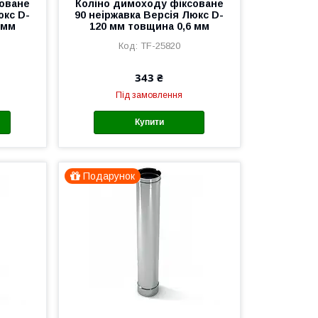
соване
Коліно димоходу фіксоване
юкс D-
90 неіржавка Версія Люкс D-
 мм
120 мм товщина 0,6 мм
TF-25820
343 ₴
Під замовлення
Купити
Подарунок