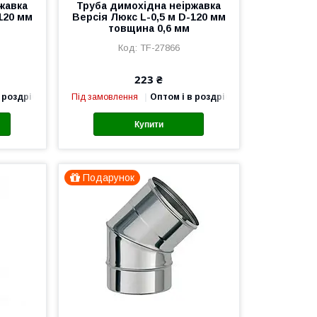
жавка
Труба димохідна неіржавка
120 мм
Версія Люкс L-0,5 м D-120 мм
товщина 0,6 мм
TF-27866
223 ₴
 роздріб
Під замовлення
Оптом і в роздріб
Купити
Подарунок