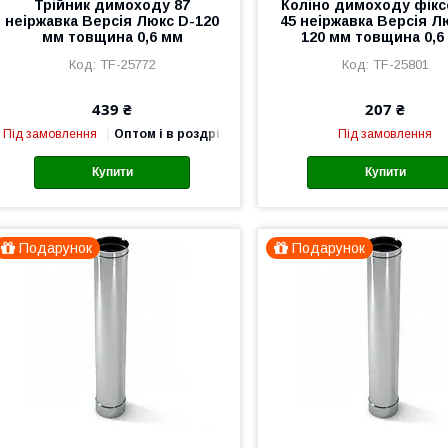
Трійник димоходу 87
Коліно димоходу фік
неіржавка Версія Люкс D-120
45 неіржавка Версія Л
мм товщина 0,6 мм
120 мм товщина 0,6
TF-25772
TF-25801
439 ₴
207 ₴
Під замовлення
Оптом і в роздріб
Під замовлення
Купити
Купити
Подарунок
Подарунок