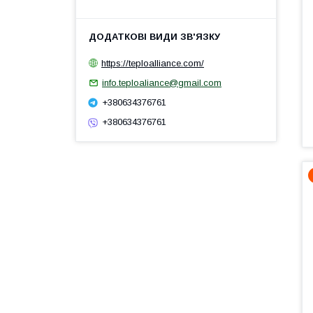
https://teploalliance.com/
info.teploaliance@gmail.com
+380634376761
+380634376761