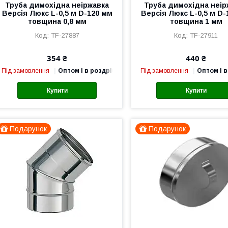
Труба димохідна неіржавка
Труба димохідна неір
Версія Люкс L-0,5 м D-120 мм
Версія Люкс L-0,5 м D-
товщина 0,8 мм
товщина 1 мм
TF-27887
TF-27911
354 ₴
440 ₴
Під замовлення
Оптом і в роздріб
Під замовлення
Оптом і в
Купити
Купити
Подарунок
Подарунок