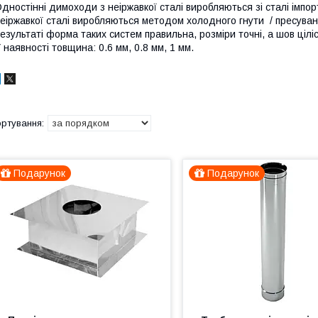
дностінні димоходи з неіржавкої сталі виробляються зі сталі імпо
еіржавкої сталі виробляються методом холодного гнути / пресув
езультаті форма таких систем правильна, розміри точні, а шов ціліс
 наявності товщина: 0.6 мм, 0.8 мм, 1 мм.
Подарунок
Подарунок