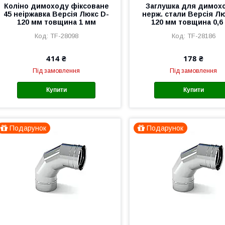
Коліно димоходу фіксоване
Заглушка для димохо
45 неіржавка Версія Люкс D-
нерж. стали Версія Л
120 мм товщина 1 мм
120 мм товщина 0,6
TF-28098
TF-28186
414 ₴
178 ₴
Під замовлення
Під замовлення
Купити
Купити
Подарунок
Подарунок