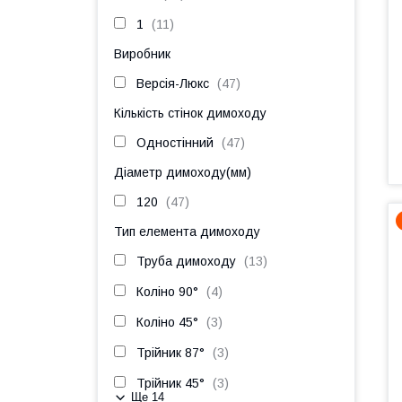
1
11
Виробник
Версія-Люкс
47
Кількість стінок димоходу
Одностінний
47
Діаметр димоходу(мм)
120
47
Тип елемента димоходу
Труба димоходу
13
Коліно 90°
4
Коліно 45°
3
Трійник 87°
3
Трійник 45°
3
Ще 14