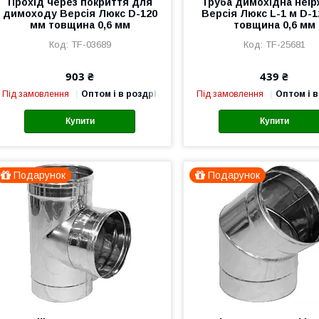
Прохід через покриття для
Труба димохідна неір
димоходу Версія Люкс D-120
Версія Люкс L-1 м D-
мм товщина 0,6 мм
товщина 0,6 мм
TF-03689
TF-25681
903 ₴
439 ₴
Під замовлення
Оптом і в роздріб
Під замовлення
Оптом і в
Купити
Купити
Подарунок
Подарунок