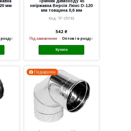
жавка
Трійник димоходу 45
120 мм
неіржавка Версія Люкс D-120
мм товщина 0,6 мм
TF-25743
542 ₴
 роздріб
Під замовлення
Оптом і в роздріб
Купити
Подарунок