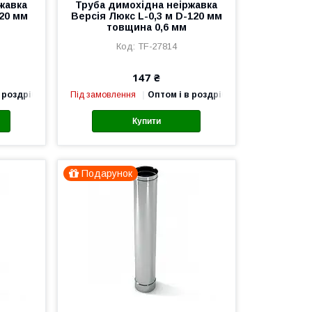
жавка
Труба димохідна неіржавка
120 мм
Версія Люкс L-0,3 м D-120 мм
товщина 0,6 мм
TF-27814
147 ₴
 роздріб
Під замовлення
Оптом і в роздріб
Купити
Подарунок