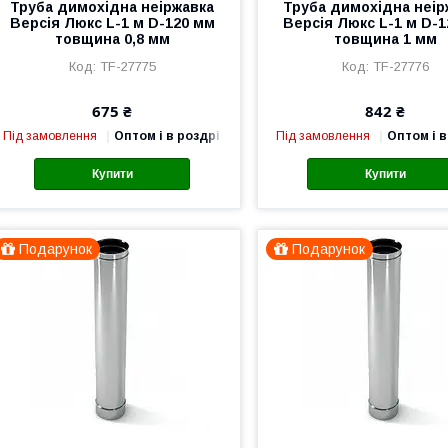
Труба димохідна неіржавка
Труба димохідна неір
Версія Люкс L-1 м D-120 мм
Версія Люкс L-1 м D-
товщина 0,8 мм
товщина 1 мм
TF-27775
TF-27776
675 ₴
842 ₴
Під замовлення
Оптом і в роздріб
Під замовлення
Оптом і в
Купити
Купити
Подарунок
Подарунок