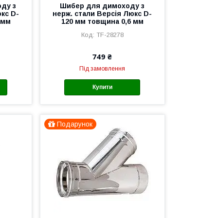
ду з
Шибер для димоходу з
юкс D-
нерж. стали Версія Люкс D-
 мм
120 мм товщина 0,6 мм
TF-28278
749 ₴
Під замовлення
Купити
Подарунок