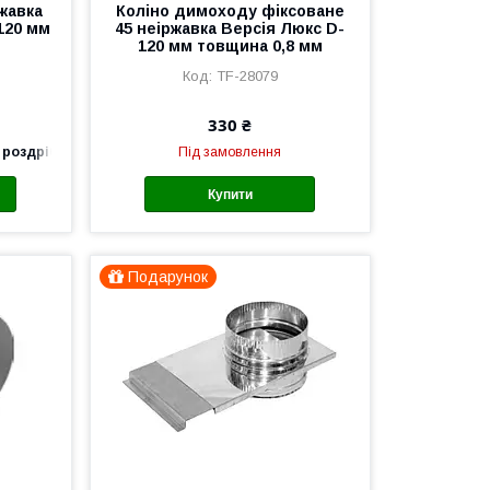
жавка
Коліно димоходу фіксоване
120 мм
45 неіржавка Версія Люкс D-
120 мм товщина 0,8 мм
TF-28079
330 ₴
 роздріб
Під замовлення
Купити
Подарунок