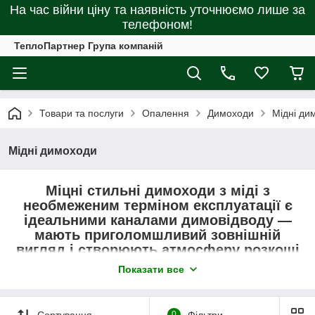
На час війни ціну та наявність уточнюємо лише за
телефоном!
ТеплоПартнер Група компаній
Товари та послуги
Опалення
Димоходи
Мідні ди
Мідні димоходи
Міцні стильні димоходи з міді з
необмеженим терміном експлуатації є
ідеальними каналами димовідводу —
мають приголомшливий зовнішній
вигляд і створюють атмосферу розкоші
та вишуканого стилю
Показати все
Ці димоходи призначені
для
естетичного
Сортування
0
Фільтри