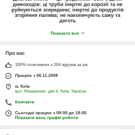
димоходів: ці труби інертні до корозії та не
руйнуються зсередини; інертні до продуктів
Наші інженери-теплотехніки в будь-який час
згоряння палива; не накопичують сажу та
проконсультують Вас і підкажуть, який саме
деготь
опалювальний прилад вибрати
Під час використання на внутрішній стінці мідного
Показати все
димохода утворюється оксидна плівка, що захищає
канал від дії
рідини. Мідний димовідвідний канал
вирізняється міцністю: добре переносить
Про нас
температурні навантаження та перепади в режимі від
-196 °C до +1083 °C.
100% позитивних з 204 відгуків за рік
Такий димохід має
високий параметр
Працює з 06.11.2009
тиску на розрив і
м. Київ
низький показник
вул. Макаренко, дім 4, Київ, Україна
лінійного розширення
(що дає змогу зберегти
Контакти
лінійні габарити труби
під час нагрівання/
Сьогодні працює з 09:00 до 18:00
охолодження);
Показати весь графік роботи
підвищена
пластичність міді
забезпечує збереження цілісності димоходу під час