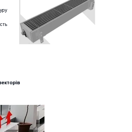
уру
ість
векторів