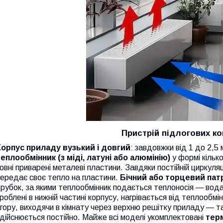
Пристрій підлогових ко
Корпус приладу вузький і довгий
: завдовжки від 1 до 2,5
теплообмінник (з міді, латуні або алюмінію)
у формі кільк
овні приварені металеві пластини. Завдяки постійній циркуляц
передає своє тепло на пластини.
Бічний або торцевий пат
рубок, за якими теплообмінник подається теплоносія — вод
роблені в нижній частині корпусу, нагрівається від теплообмі
гору, виходячи в кімнату через верхню решітку приладу — т
дійснюється постійно. Майже всі моделі укомплектовані
тер