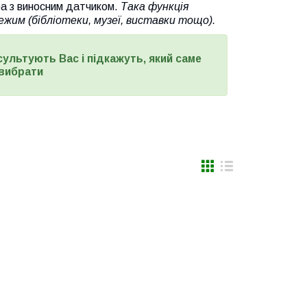
а з виносним датчиком.
Така функція
им (бібліотеки, музеї, виставки тощо).
сультують Вас і підкажуть, який саме
вибрати