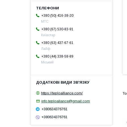
+380 (50) 416-38-20
МТС
+380 (67) 530-83-91
Київстар
+380 (63) 437-67-61
Лайф
+380 (44) 338-58-89
Міський
https://teploalliance.com/
info.teploaliance@gmail.com
+380634376761
+380634376761