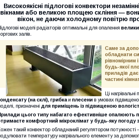
Високоякісні підлогові конвектори незамін
вікнами або великою площею скління — вони
вікон, не даючи холодному повітрю пр
ідлогові моделі радіаторів оптимальні для опалення
велики
оргових залів.
Саме за допо
обладнати си
рівномірним 
будь-якої пло
приладів дає 
частині кімна
Ці нагрівальні
конденсату (на склі), грибка
и
плесени
в умовах підвищеної 
оделі, призначені
для приміщень із підвищеною вологіс
Прилади цього типу набагато ефективніше опалюють пр
отримаєте комфортний мікроклімат у будь-яку погоду 
Кожен такий конвектор обладнаний регулятором потужності 
модулювати температуру нагрівального елементу за допомог