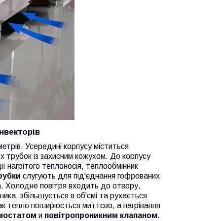
нвекторів
 метрів. Усередині корпусу міститься
ох трубок із захисним кожухом. До корпусу
ії нагрітого теплоносія, теплообмінник
рубки
слугують для під'єднання гофрованих
а. Холодне повітря входить до отвору,
нника, збільшується в об'ємі та рухається
ак тепло поширюється миттєво, а нагрівання
мостатом
и
повітропроникним клапаном.