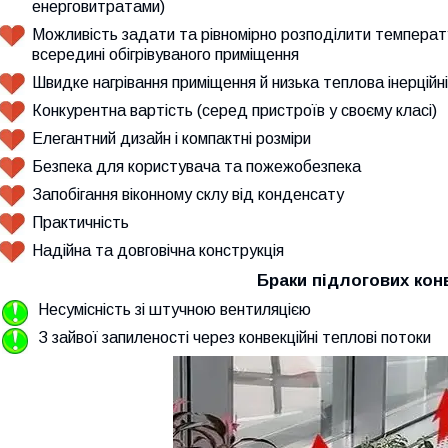
енерговитратами)
Можливість задати та рівномірно розподілити температ
всередині обігрівуваного приміщення
Швидке нагрівання приміщення й низька теплова інерційн
Конкурентна вартість (серед пристроїв у своєму класі)
Елегантний дизайн і компактні розміри
Безпека для користувача та пожежобезпека
Запобігання віконному склу від конденсату
Практичність
Надійна та довговічна конструкція
Браки підлогових кон
Несумісність зі штучною вентиляцією
З зайвої запиленості через конвекційні теплові потоки