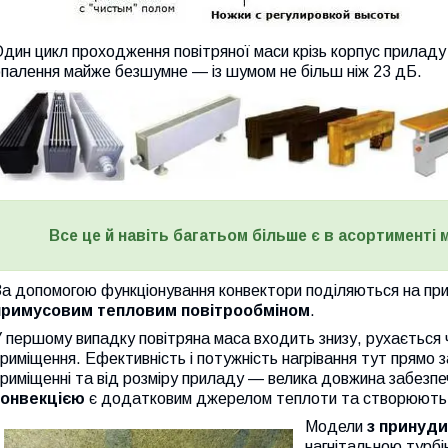
дин цикл проходження повітряної маси крізь корпус приладу
палення майже безшумне — із шумом не більш ніж 23 дБ.
Все це й навіть багатьом більше є в асортименті
За допомогою функціонування конвектори поділяються на пр
примусовим тепловим повітрообміном
.
 першому випадку повітряна маса входить знизу, рухається 
риміщення. Ефективність і потужність нагрівання тут прямо з
риміщенні та від розміру приладу — велика довжина забезпе
конвекцією
є додатковим джерелом теплоти та створюють те
Модели
з п
ринуди
нагнітальною турб