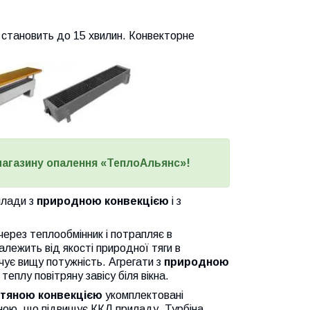
 становить до 15 хвилин. Конвекторне
 магазину опалення «ТеплоАльянс»!
илади з
природною конвекцією
і з
через теплообмінник і потрапляє в
алежить від якості природної тяги в
чує вищу потужність. Агрегати з
природною
плу повітряну завісу біля вікна.
тяною конвекцією
укомплектовані
іною, що підвищує ККД приладу. Турбіна