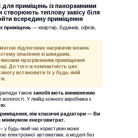
ні для приміщень із панорамними
 створюють теплову завісу біля
ойти всередину приміщення
х приміщень
— квартир, будинків, офісів,
могою підлогових нагрівачів можна
стему опалення зі швидким,
і якісним прогріванням приміщення
щі. До того ж компактність цих
змогу встановити їх у будь-якій
ти.
 прилади також
запобігають виникненню
вологості. У лінійці кожного виробника є
тю.
иміщення, ніж класичні радіатори — Ви
з мінімумом енерговитрат.
— у будь-який час користувач може
ою електронної автоматики, а моделі без