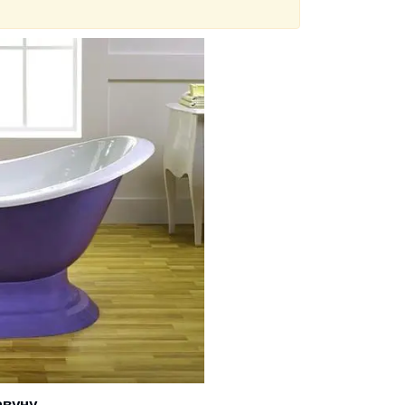
авуну