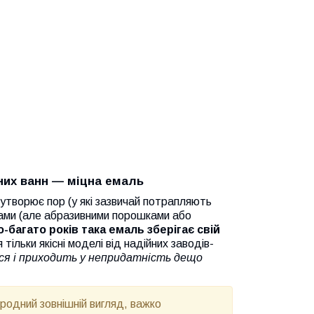
них ванн — міцна емаль
 утворює пор (у які зазвичай потрапляють
бами (але абразивними порошками або
-багато років така емаль зберігає свій
ільки якісні моделі від надійних заводів-
ся і приходить у непридатність дещо
родний зовнішній вигляд, важко