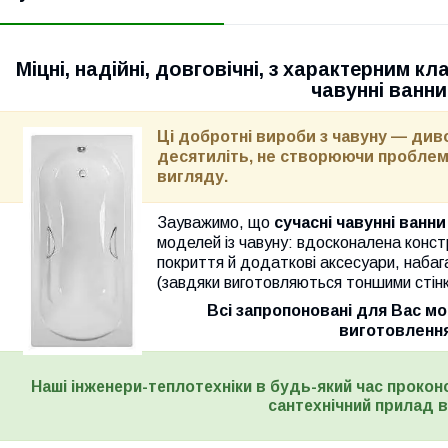
Міцні, надійні, довговічні, з характерним 
чавунні ванни.
Ці добротні вироби з чавуну — диво
десятиліть, не створюючи проблем 
вигляду.
Зауважимо, що
сучасні чавунні ванни
моделей із чавуну: вдосконалена конст
покриття й додаткові аксесуари, набаг
(завдяки виготовляються тоншими стінк
Всі запропоновані для Вас м
виготовлення
Наші інженери-теплотехніки в будь-який час прокон
сантехнічний прилад 