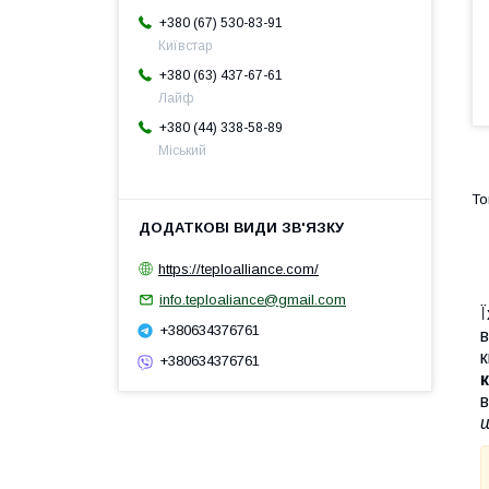
+380 (67) 530-83-91
Київстар
+380 (63) 437-67-61
Лайф
+380 (44) 338-58-89
Міський
https://teploalliance.com/
info.teploaliance@gmail.com
Ї
+380634376761
в
к
+380634376761
к
в