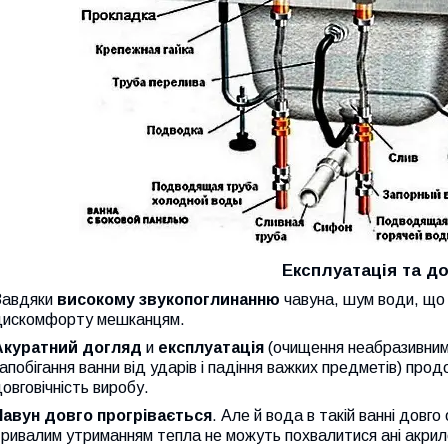
Експлуатація та д
Завдяки
високому звукопоглинанню
чавуна, шум води, що 
дискомфорту мешканцям.
Акуратний догляд
и
експлуатація
(очищення неабразивним
апобігання ванни від ударів і падіння важких предметів) про
овговічність виробу.
Чавун довго прогрівається
. Але й вода в такій ванні довго
ривалим утриманням тепла не можуть похвалитися ані акрилов