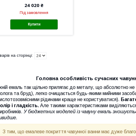
24 020 ₴
Під замовлення
Купити
Головна особливість сучасних чавун
хній емаль так щільно прилягає до металу, що абсолютно не
олога та бруд), легко очищається будь-якими мийними засо
ислотозовмісними рідинами краще не користуватися).
Багато
олір і гладкість.
Але такими характеристиками виділяються т
иробників.
У бюджетних моделей із чавуну емаль зношуєть
швидше.
З тим, що емалеве покриття чавунної ванни має дуже благо