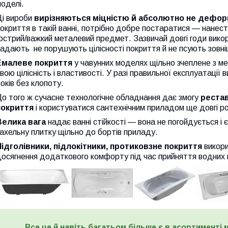
оделі.
Ці вироби
вирізняються міцністю й абсолютно не дефо
окриття в такій ванні, потрібно добре постаратися — нанест
острий/важкий металевий предмет. Зазвичай довгі г
оди вико
падають
не порушують цілісності покриття й не псують зовн
Емалеве покриття
у чавунних моделях щільно зчеплене з ме
вою цілісність і властивості. У разі правильної експлуатації 
оків без клопоту.
о того ж сучасне технологічне обладнання дає змогу
реста
покриття
і користуватися сантехнічним приладом ще довгі ро
Велика вага
надає ванні стійкості — вона не погойдується і 
ахельну плитку щільно до бортів приладу.
Підголівники, підлокітники, протиковзне покриття
викор
досягнення додаткового комфорту під час прийняття водних
Все це й навіть багатьом більше є в асортименті