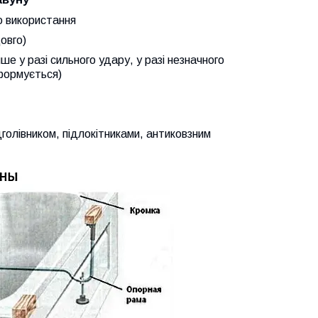
го використання
овго)
ше у разі сильного удару, у разі незначного
еформується)
голівником
, підлокітниками, антиковзним