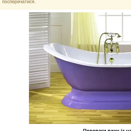
посперечатися.
Переваги ванн із ч