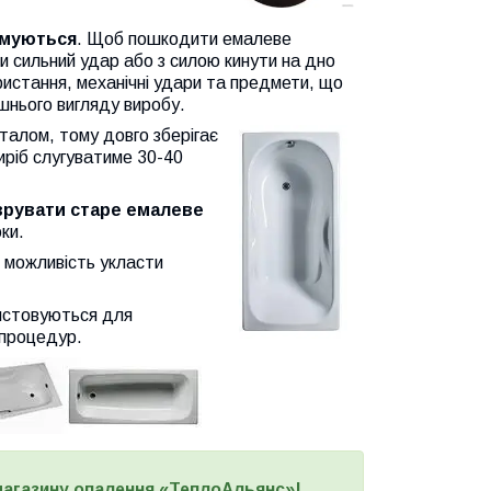
рмуються
. Щоб пошкодити емалеве
и сильний удар або з силою кинути на дно
ристання, механічні удари та предмети, що
ішнього вигляду виробу.
талом, тому довго зберігає
виріб слугуватиме 30-40
врувати старе емалеве
ки.
є можливість укласти
истовуються для
 процедур.
 магазину опалення «ТеплоАльянс»!