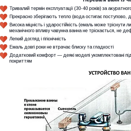
Тривалий термін експлуатації (30-40 років) за акуратно
Прекрасно зберігають тепло (вода остигає поступово, д
Висока міцність і ударостійкість (емаль може тріснути ли
механічного впливу чавунна ванна не тріскається, не д
Легкий догляд і гігієнічність
Емаль довгі роки не втрачає блиску та гладкості
Додатковий комфорт — деякі моделі укомплектовані під
покриттям