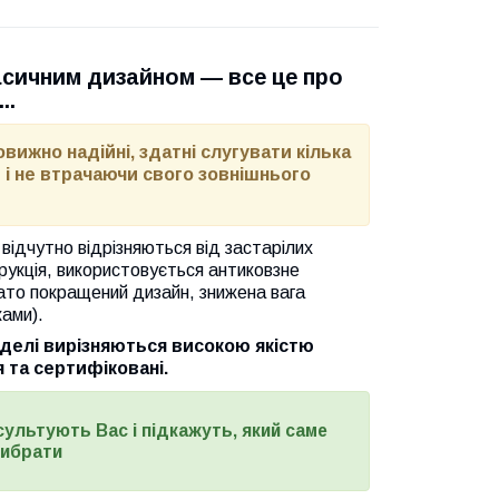
класичним дизайном — все це про
..
вижно надійні, здатні слугувати кілька
і не втрачаючи свого зовнішнього
відчутно відрізняються від застарілих
рукція, використовується антиковзне
ато покращений дизайн, знижена вага
ами).
оделі вирізняються високою якістю
 та сертифіковані.
сультують Вас і підкажуть, який саме
вибрати