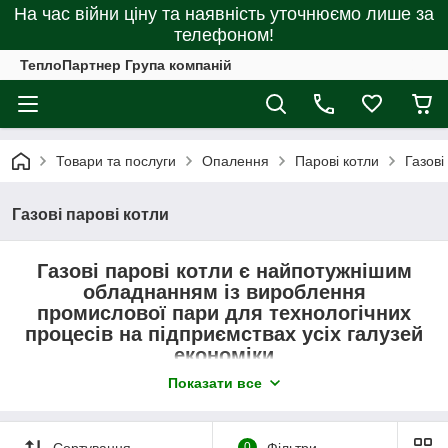
На час війни ціну та наявність уточнюємо лише за
телефоном!
ТеплоПартнер Група компаній
Товари та послуги
Опалення
Парові котли
Газові
Газові парові котли
Газові парові котли є найпотужнішим
обладнанням із вироблення
промислової пари для технологічних
процесів на підприємствах усіх галузей
економіки
Показати все
Ці ж агрегати
застосовуються для
опалення
виробничих,
Сортування
0
Фільтри