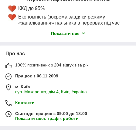
параметрів
и
регуляцію заданої температури
,
порівнюючи з обладнанням на твердому паливі.
ККД до 95%
Економність (зокрема завдяки
режиму
Наші інженери-теплотехніки в будь-який час
«запалювання» пальника в перервах під час
проконсультують Вас і підкажуть, який саме
забору пари для основного технологічного процесу)
опалювальний прилад вибрати
Показати все
Просте обслуговування й керування
Пара з якістю до 99,5%
Про нас
Можливість швидкої
зміни параметрів
100% позитивних з 204 відгуків за рік
Швидке розпалювання
та запуск
Працює з 06.11.2009
Автоматизація процесів (немає потреби в
м. Київ
постійному догляді)
вул. Макаренко, дім 4, Київ, Україна
Ремонтопридатність важливих частин конструкції
Контакти
(знімний змійовик та ін.)
Конструкція
приладу зазвичай містить газовий
Сьогодні працює з 09:00 до 18:00
Показати весь графік роботи
пальник для підігрівання води та теплообмінник із
міді,
для транспортування теплоносія.