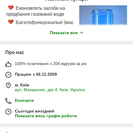
його підлоговий аналог, і зазвичай не обладнаний
максимально великим набором функцій.
Економлять засоби на
придбання газованої води
Наші інженери-теплотехніки в будь-який час
Багатофункціональні (має
проконсультують Вас і підкажуть, який саме
багато корисних для
прилад водопостачання вибрати
Показати все
користувача функцій)
Суперекономно споживають
електрику
Про нас
Розливання напоїв
відбувається за допомогою
100% позитивних з 204 відгуків за рік
крана або натисканням кнопки
Працює з 06.11.2009
Вбудований захист від дітей
м. Київ
Безшумно працюють
вул. Макаренко, дім 4, Київ, Україна
Дуже компактні, прості в установленні й
обслуговуванні
Контакти
Мобільні (непроточні моделі можна переносити в
Сьогодні вихідний
будь-яке місце)
Показати весь графік роботи
Мають ресурс на зношування до 10 років
Мають доступну ціну (на 30-40% меншу, ніж