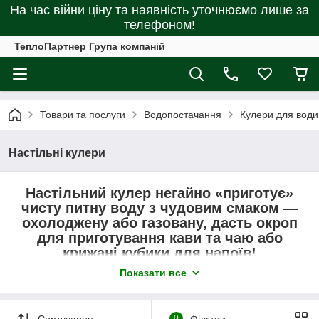
На час війни ціну та наявність уточнюємо лише за
телефоном!
ТеплоПартнер Група компаній
Товари та послуги
Водопостачання
Кулери для води
Настільні кулери
Настільний кулер негайно «приготує»
чисту питну воду з чудовим смаком —
охолоджену або газовану, дасть окроп
для приготування кави та чаю або
крижані кубики для напоїв!
Показати все
З цим дивоприладом Ви почуватиметеся добре і в
спеку, і взимку. А для працівників офісу та
виробництва це — найбажаніше обладнання.
Сортування
0
Фільтри