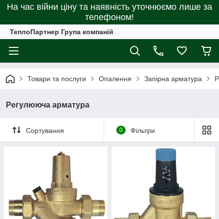
На час війни ціну та наявність уточнюємо лише за
телефоном!
ТеплоПартнер Група компаній
Товари та послуги
Опалення
Запірна арматура
Р
Регулююча арматура
Сортування
0
Фільтри