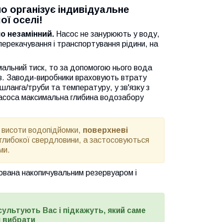
о організує індивідуальне
ї оселі!
о незамінний.
Насос не занурюють у воду,
перекачування і транспортування рідини, на
альний тиск, то за допомогою нього вода
ів. Заводи-виробники враховують втрату
 шланга/труби та температуру, у зв'язку з
насоса максимальна глибина водозабору
 висоти водопідйомки,
поверхневі
глибокої свердловини, а застосовуються
ми.
вана накопичувальним резервуаром і
сультують Вас і підкажуть, який саме
 вибрати