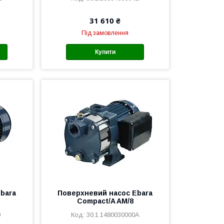
31 610 ₴
Під замовлення
Купити
bara
Поверхневий насос Ebara
Compact/A AM/8
0
30.1.1480030000A