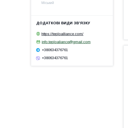
Міський
https://teploalliance.com/
info.teploaliance@gmail.com
+380634376761
+380634376761