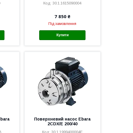
0
30.1.1615090004
7 850 ₴
Під замовлення
Купити
bara
Поверхневий насос Ebara
2CDX/E 200/40
B
30.1.1999400004E