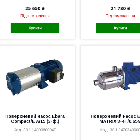
25 650 ₴
21 780 ₴
Під замовлення
Під замовлення
Купити
Купити
Поверхневий насос Ebara
Поверхневий насос E
Compact/E A/15 (3-ф.)
MATRIX 3-4T/0.65
30.1.1480060004E
30.1.247034000