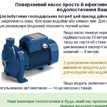
Поверхневий насос просто й ефективн
водопостачання Вашо
Для побутових господарських потреб цей прилад дійсн
 закріплюють зовні, біля краю водойми або зливної ями. Для 
но резервуара (водоєма) опускають гнучкий шланг.
Якщо насос генерує норм
підіймається на 10 метр
тиску на тертя об стінки
цим вказана в паспорті 
зазвичай — 8 метрів.
З урахуванням невеликої
насоси
не придатні для 
для колодязя або водой
Якщо модель укомплекто
регульованою автоматикою — то це насосна станція.
Наші інженери-теплотехніки в будь-який час прокон
прилад водопостачання