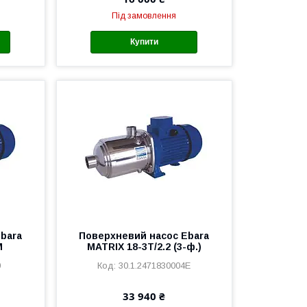
Під замовлення
Купити
bara
Поверхневий насос Ebara
M
MATRIX 18-3T/2.2 (3-ф.)
0
30.1.2471830004E
33 940 ₴