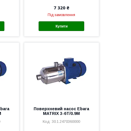
7 320 ₴
Під замовлення
Купити
bara
Поверхневий насос Ebara
M
MATRIX 3-6T/0.9M
0
30.1.2470360000