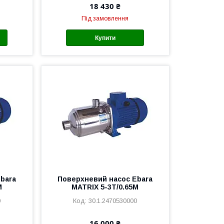
18 430 ₴
Під замовлення
Купити
bara
Поверхневий насос Ebara
M
MATRIX 5-3T/0.65M
0
30.1.2470530000
16 000 ₴