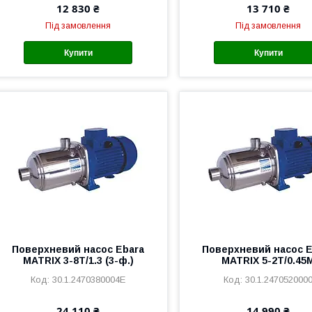
12 830 ₴
13 710 ₴
Під замовлення
Під замовлення
Купити
Купити
Поверхневий насос Ebara
Поверхневий насос E
MATRIX 3-8T/1.3 (3-ф.)
MATRIX 5-2T/0.45
30.1.2470380004E
30.1.247052000
24 110 ₴
14 990 ₴