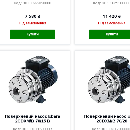
30.1.1665050000
30.1.162510000
7 580 ₴
11 420 ₴
Під замовлення
Під замовлення
Купити
Купити
Поверхневий насос Ebara
Поверхневий насос E
2CDXM/B 70/15 B
2CDXM/B 70/20
30.1.1611150000B
30.1.1611200000