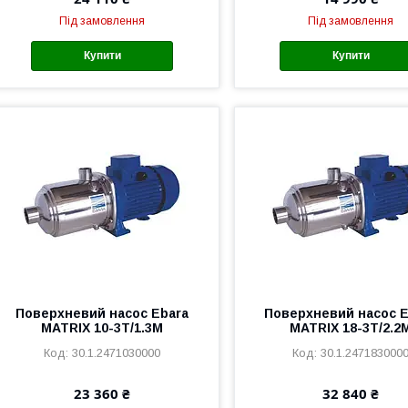
Під замовлення
Під замовлення
Купити
Купити
Поверхневий насос Ebara
Поверхневий насос E
MATRIX 10-3T/1.3M
MATRIX 18-3T/2.2
30.1.2471030000
30.1.247183000
23 360 ₴
32 840 ₴