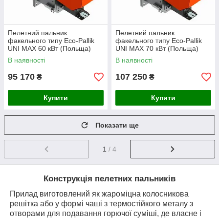
Пелетний пальник
Пелетний пальник
факельного типу Eco-Pallik
факельного типу Eco-Pallik
UNI MAX 60 кВт (Польща)
UNI MAX 70 кВт (Польща)
В наявності
В наявності
95 170
107 250
₴
₴
Купити
Купити
Показати ще
1
/ 4
Конструкція пелетних пальників
Прилад виготовлений як жароміцна колосникова
решітка або у формі чаші з термостійкого металу
з
отворами для подавання горючої суміші
, де власне і