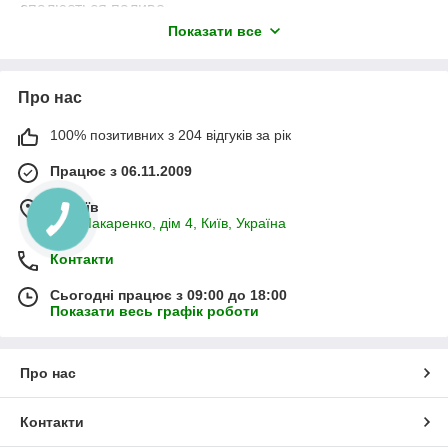
спалюється паливо.
Показати все
Про нас
100% позитивних з 204 відгуків за рік
Працює з 06.11.2009
м. Київ
вул. Макаренко, дім 4, Київ, Україна
Контакти
Принцип дії
Сьогодні працює з 09:00 до 18:00
Спочатку
гранули завантажують у бункер
,
Показати весь графік роботи
підібраний залежно від потужності агрегату та
бажаної тривалості функціонування в автоматичному
режимі без засипки палива (чим більше резервуар —
Про нас
тим довше триватиме робота в авторежимі). Сигнал
датчик рівня палива
у топковій камері вмикає
займистий факел. Керамічні ігнетери сприяють
Контакти
займанню факела
і пальник виходить на