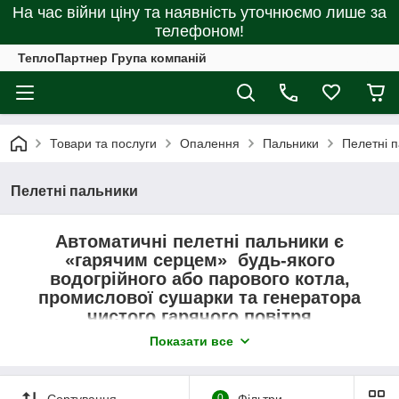
На час війни ціну та наявність уточнюємо лише за
телефоном!
ТеплоПартнер Група компаній
Товари та послуги
Опалення
Пальники
Пелетні 
Пелетні пальники
Автоматичні пелетні пальники є
«гарячим серцем» будь-якого
водогрійного або парового котла,
промислової сушарки та генератора
чистого гарячого повітря
Показати все
Всі запропоновані для Вас прилади якісні та
максимально адаптовані для роботи на
вітчизняному гранульованому паливі — це
Сортування
0
Фільтри