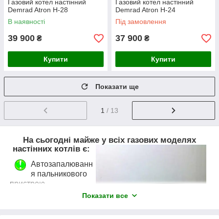
Газовий котел настінний
Газовий котел настінний
Demrad Atron H-28
Demrad Atron H-24
В наявності
Під замовлення
39 900
37 900
₴
₴
Купити
Купити
Показати ще
1
/ 13
На сьогодні майже у всіх газових моделях
настінних котлів є:
Автозапалюванн
я пальникового
пристрою
Показати все
Обмеження
максимальної
потужності опалення