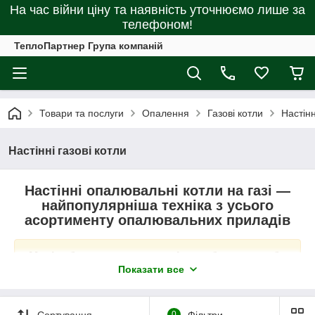
На час війни ціну та наявність уточнюємо лише за
телефоном!
ТеплоПартнер Група компаній
Товари та послуги
Опалення
Газові котли
Настінн
Настінні газові котли
Настінні опалювальні котли на газі —
найпопулярніша техніка з усього
асортименту опалювальних приладів
Малі габарити, доступна ціна та брак потреби
в котельній — найважливіші плюси цього
Показати все
настінного обладнання
Сортування
0
Фільтри