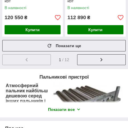
кВт
кВт
В наявності
В наявності
120 550
112 890
₴
₴
Купити
Купити
Показати ще
1
/ 12
Пальникові пристрої
Атмосферний
пальник
найбільш
дешевою
серед
інших пальників і
тихо працює. Цей
Показати все
пристрій є
обов'язковою
частиною будь-
якого газового