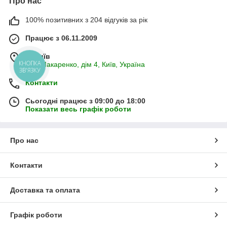
Про нас
опалювального приладу та входить до його ціни.
100% позитивних з 204 відгуків за рік
Брак пристрою
— опускання вогню на колосникову
решітку з подальшим її прискореним зносом.
Працює з 06.11.2009
Потужність "атмосферний" моделей — у межах 110
кілів Ватів.
м. Київ
вул. Макаренко, дім 4, Київ, Україна
Надувна/змінна
пальник
КНОПКА
ЗВ'ЯЗКУ
зазвичай купується як
Контакти
опция
- має
високий ККД
і
неабияк збільшує
Сьогодні працює з 09:00 до 18:00
енергоефективність
Показати весь графік роботи
процесу горіння; має дещо
більшу вартість.
Брак
— трохи підвищений
Про нас
рівень шуму (пальник
рекомендується обладнати
шумоглушником
для
Контакти
газів або ж
звукоізолювальним кожухом
.
Потужність моделей із надувним/змінним пальником
— до 5000 кВт.
Доставка та оплата
Теплообмінники
Графік роботи