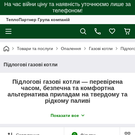
На час війни ціну та наявність уточнюємо лише за
телефоном!
ТеплоПартнер Група компаній
Товари та послуги
Опалення
Газові котли
Підлого
Підлогові газові котли
Підлогові газові котли — перевірена
часом, безпечна та комфортна
альтернатива приладам на твердому та
рідкому паливі
Показати все
Величезний вибір побутових і промислових
моделей опалювальних газових приладів у Нас
допоможе Вам підібрати оптимальний варіант
для обігрівання як малого будинку, так і великих
Сортування
0
Фільтри