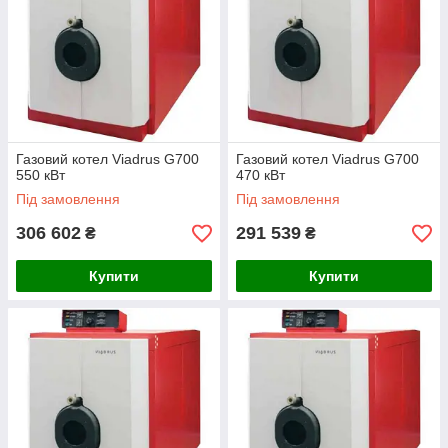
та його циркуляція).
Усі газові підлогові колонки виготовляються з
атмосферний
або з
наддувний/змінний
/
Навісний/вентиляторний
пальником
.
Наші інженери-теплотехніки в будь-який час
проконсультують Вас і підкажуть, який саме
опалювальний прилад вибрати
Газовий котел Viadrus G700
Газовий котел Viadrus G700
550 кВт
470 кВт
Під замовлення
Під замовлення
306 602
291 539
₴
₴
Купити
Купити