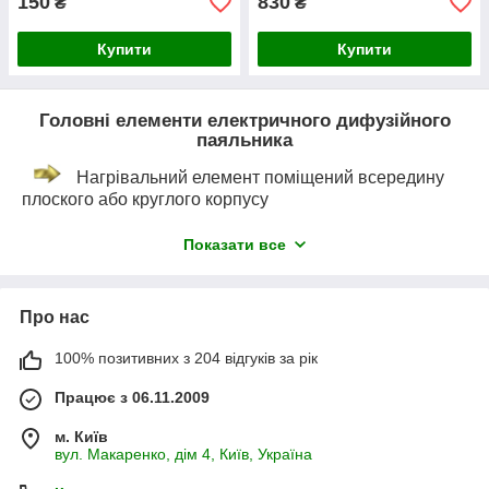
150
830
₴
₴
Купити
Купити
Головні елементи електричного дифузійного
паяльника
Нагрівальний елемент поміщений всередину
плоского або круглого корпусу
Температурний регулятор здійснює контроль
Показати все
прогрівання насадки та оберігає її від плавлення
Насадки для дифузійного зварювання різного
розміру з покриттям із тефлону
Про нас
100% позитивних з 204 відгуків за рік
Працює з 06.11.2009
м. Київ
вул. Макаренко, дім 4, Київ, Україна