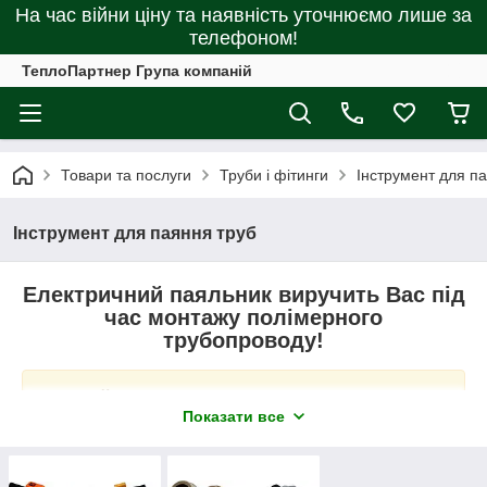
На час війни ціну та наявність уточнюємо лише за
телефоном!
ТеплоПартнер Група компаній
Товари та послуги
Труби і фітинги
Інструмент для п
Інструмент для паяння труб
Електричний паяльник виручить Вас під
час монтажу полімерного
трубопроводу!
Дифузійне зварювання підходить для
Показати все
монтажу всіх інженерних комунікацій із
поліпропілену, полівінілхлориду, поліетилену
в приватному будинку або квартирі.