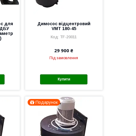
ос для
Димосос відцентровий
 ДБУ
VMT 180-45
іаметр
TF-20011
)
29 900 ₴
Під замовлення
Купити
Подарунок