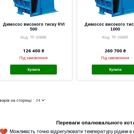
Димосос високого тиску RVI
Димосос високого тис
500
1000
TF-20092
TF-20097
126 400 ₴
260 700 ₴
Під замовлення
Під замовлення
Купити
Купити
Переваги опалювального кот
Можливість точно відрегулювати температуру рідини в 