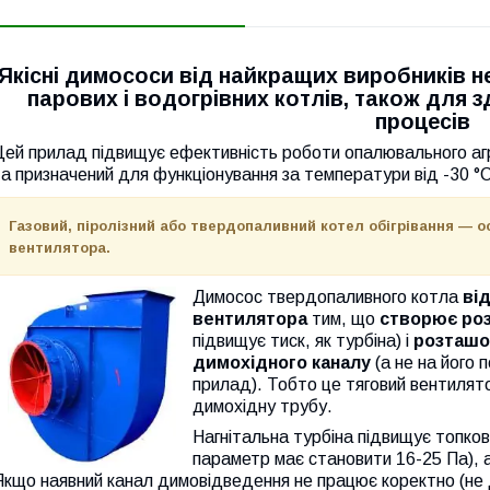
Якісні димососи від найкращих виробників нез
парових і водогрівних котлів, також для з
процесів
ей прилад підвищує ефективність роботи опалювального агр
а призначений для функціонування за температури від -30 °
Газовий, піролізний або твердопаливний котел обігрівання — о
вентилятора.
Димосос твердопаливного котла
від
вентилятора
тим, що
створює роз
підвищує тиск, як турбіна) і
розташо
димохідного каналу
(а не на його 
прилад). Тобто це тяговий вентилят
димохідну трубу.
Нагнітальна турбіна підвищує топко
параметр має становити 16-25 Па), а
Якщо наявний канал димовідведення не працює коректно (не