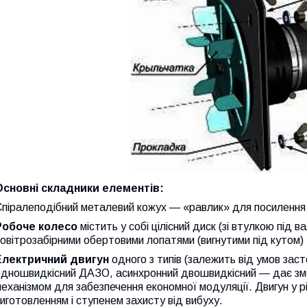
Основні складники елементів:
піралеподібний металевий кожух — «равлик» для посилення 
Робоче колесо
містить у собі цілісний диск (зі втулкою під в
овітрозабірними обертовими лопатями (вигнутими під кутом)
Електричний двигун
одного з типів (залежить від умов зас
дношвидкісний ДАЗО, асинхронний двошвидкісний — дає змог
еханізмом для забезпечення економної модуляції. Двигун у р
иготовленням і ступенем захисту від вибуху.