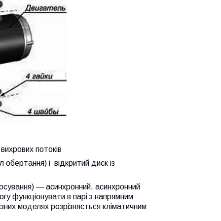
вихрових потоків
ал обертання) і
відкритий диск із
тосування) — асинхронний, асинхронний
у функціонувати в парі з напрямним
ізних моделях розрізняється кліматичним