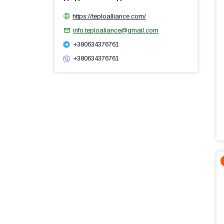
https://teploalliance.com/
info.teploaliance@gmail.com
+380634376761
+380634376761