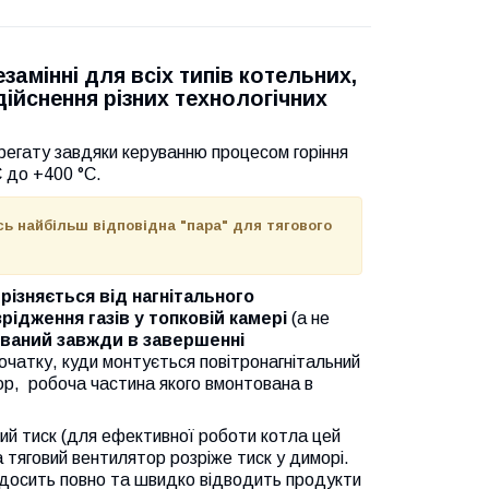
амінні для всіх типів котельних,
дійснення різних технологічних
егату завдяки керуванню процесом горіння
C до +400 °C.
сь найбільш відповідна "пара" для тягового
різняється від нагнітального
рідження газів у топковій камері
(а не
ваний завжди в завершенні
початку, куди монтується повітронагнітальний
ор,
робоча частина якого вмонтована в
вий тиск (для ефективної роботи котла цей
 тяговий вентилятор розріже тиск у диморі.
 досить повно та швидко відводить продукти