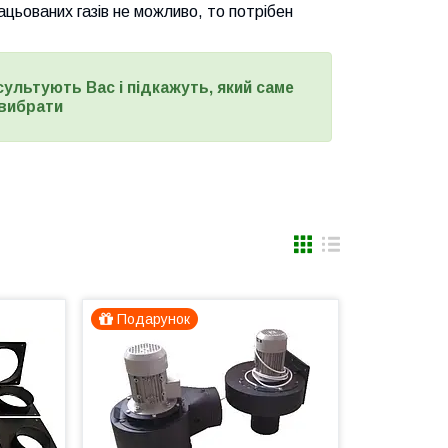
цьованих газів не можливо, то потрібен
сультують Вас і підкажуть, який саме
вибрати
Подарунок