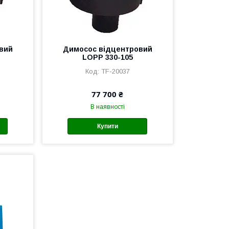
вий
Димосос відцентровий
LOPP 330-105
TF-20037
77 700 ₴
В наявності
Купити