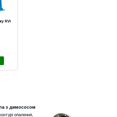
ку RVI
ла з димососом
контурі опалення,