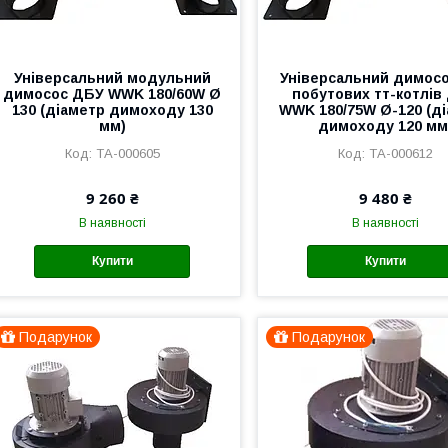
Універсальний модульний
Універсальний димос
димосос ДБУ WWK 180/60W Ø
побутових тт-котлів
130 (діаметр димоходу 130
WWK 180/75W Ø-120 (д
мм)
димоходу 120 мм
ТА-000605
ТА-000612
9 260 ₴
9 480 ₴
В наявності
В наявності
Купити
Купити
Подарунок
Подарунок