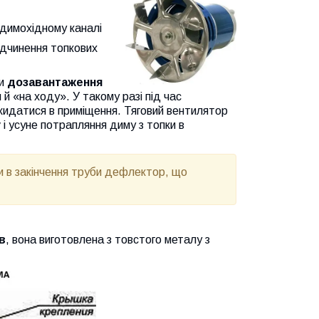
в димохідному каналі
відчинення топкових
ти
дозавантаження
и й «на ходу». У такому разі під час
икидатися в приміщення.
Тяговий вентилятор
у
і усуне потрапляння диму з топки в
ити в закінчення труби дефлектор, що
в
, вона виготовлена з товстого металу з