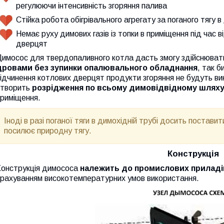
регулюючи інтенсивність згоряння палива
Стійка робота обігрівального агрегату за поганого тягу 
Немає руху димових газів із топки в приміщення під час 
дверцят
Димосос для твердопаливного котла дасть змогу здійснюва
дровами без зупинки опалювального обладнання
, так б
ідчинення котлових дверцят продукти згоряння не будуть в
створить
розрідження по всьому димовідвідному шлях
приміщення.
Іноді в разі поганої тяги в димохідній трубі досить постав
посилює природну тягу.
Конструкція
Конструкція димососа
належить до промислових приладі
урахуванням високотемпературних умов використання.