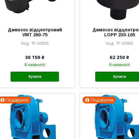
Димосос відцентровий
Димосос відцентро
VMT 260-75
LOPP 230-105
TF-20026
TF-20032
30 150 ₴
62 250 ₴
В наявності
В наявності
Купити
Купити
Подарунок
Подарунок